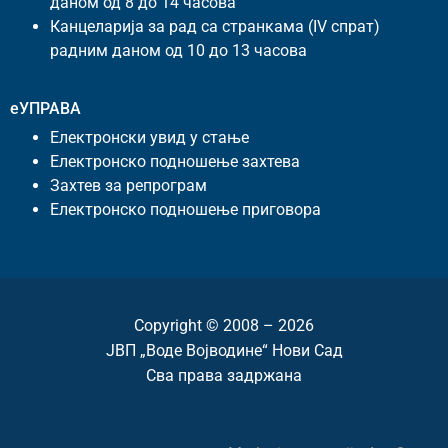
даном од 8 до 14 часова
Канцеларија за рад са странкама (IV спрат)
радним даном од 10 до 13 часова
еУПРАВА
Електронски увид у стање
Електронско подношење захтева
Захтев за репрограм
Електронско подношење приговора
Copyright © 2008 – 2026
ЈВП „Воде Војводине“ Нови Сад
Сва права задржана