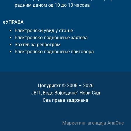
радним даном од 10 до 13 часова
еУПРАВА
Електронски увид у стање
Електронско подношење захтева
Захтев за репрограм
Електронско подношење приговора
Цопyригхт © 2008 – 2026
ЈВП „Воде Војводине“ Нови Сад
Сва права задржана
Маркетинг агенција
АпаОне