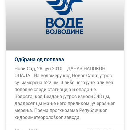
Одбрана од поплава
Нови Сад, 28. јун 2010. ДУНАВ НАПОКОН
ОПАДА На водомеру код Новог Сада јутрос
су измерена 622 цм, 3 виšе него јуче, али већ
поподне следи стагнација и опадање.
Водостај код Бездана јутрос износи 548 цм,
двадесет цм мање него приликом јучераšњег
мерења. Према прогхнозама Републичког
хидроиметеоролоšког завода