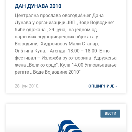
ДАН ДУНАВА 2010
Централна прослава овогодиšњег Дана
Дунава у организацији ЈВП „Воде Војводине“
биће одржана , 29. јуна, на једном од
најлепšих водопривредних објеката у
Војводини, Хидрочвору Мали Стапар,
Опšтина Кула. Агенда: 13.00 – 18.00 Етно
фестивал – Изложба рукотворина Удружења
жена „Велико срце“, Кула 14.00 Упловљавање
регате „ Воде Војводине 2010″
28. јун 2010.
ОПШИРНИЈЕ »
ВЕСТИ