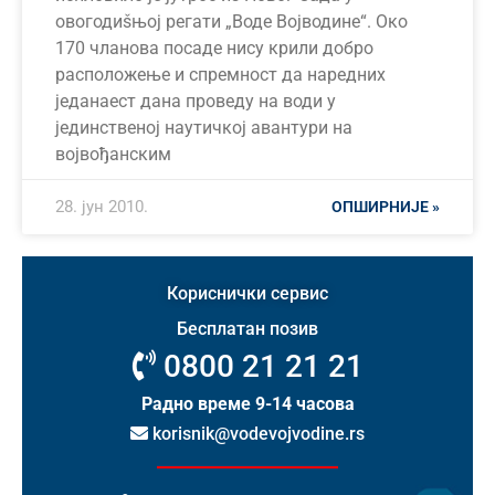
овогодиšњој регати „Воде Војводине“. Око
170 чланова посаде нису крили добро
расположење и спремност да наредних
једанаест дана проведу на води у
јединственој наутичкој авантури на
војвођанским
28. јун 2010.
ОПШИРНИЈЕ »
Кориснички сервис
Бесплатан позив
0800 21 21 21
Радно време 9-14 часова
korisnik@vodevojvodine.rs