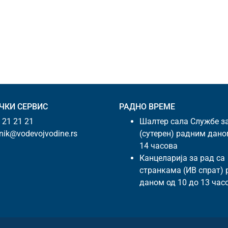
ЧКИ СЕРВИС
РАДНО ВРЕМЕ
 21 21 21
Шалтер сала Службе з
snik@vodevojvodine.rs
(сутерен) радним дано
14 часова
Канцеларија за рад са
странкама (ИВ спрат)
даном од 10 до 13 час