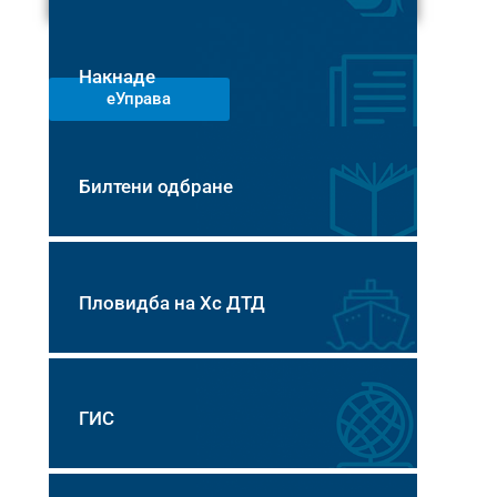
Накнаде
еУправа
Билтени одбране
Пловидба на Хс ДТД
ГИС