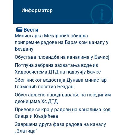
Информатор
Вести
Министарка Месаровић обишла
припремне радове на Барачком каналу у
Бездану
Обустава пловидбе на каналима у Бачкој
Потпуна забрана захватања воде из
Хидросистема ДТД на подручју Бачке
Због ниског водостаја Дунава министар
Гламочић посетио Бездан
Обустављено наводњавање на појединим
деоницама Хс ДТД
Приводе се крају радови на каналима код
Сивца и Кљајићева
Завршена друга фаза радова на каналу
„Златица“