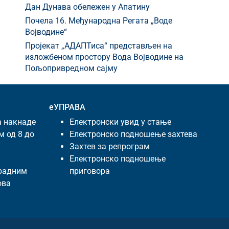
Дан Дунава обележен у Апатину
Почела 16. Међународна Регата „Воде
Војводине“
Пројекат „АДАПТиса“ представљен на
изложбеном простору Вода Војводине на
Пољопривредном сајму
еУПРАВА
а накнаде
Електронски увид у стање
м од 8 до
Електронско подношење захтева
Захтев за репрограм
Електронско подношење
 радним
приговора
ова