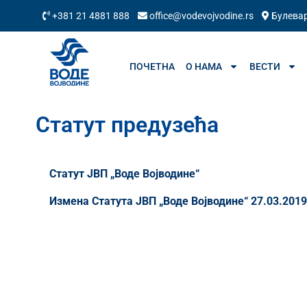
+381 21 4881 888
office@vodevojvodine.rs
Булевар
ПОЧЕТНА
О НАМА
ВЕСТИ
Статут предузећа
Статут ЈВП „Воде Војводине“
Измена Статута ЈВП „Воде Војводине“ 27.03.2019