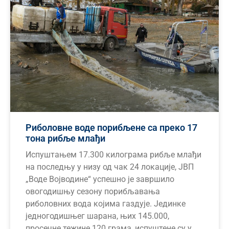
Риболовне воде порибљене са преко 17
тона рибље млађи
Испуштањем 17.300 килограма рибље млађи
на последњу у низу од чак 24 локације, ЈВП
„Воде Војводине“ успешно је завршило
овогодишњу сезону порибљавања
риболовних вода којима газдује. Јединке
једногодишњег шарана, њих 145.000,
просечне тежине 120 грама, испуштене су у