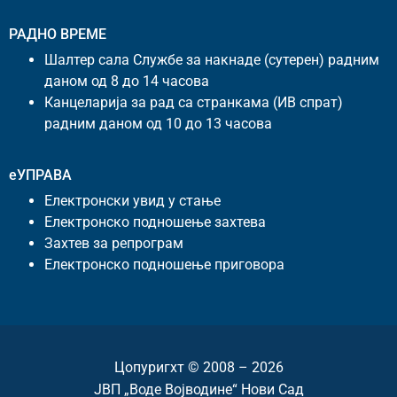
РАДНО ВРЕМЕ
Шалтер сала Службе за накнаде (сутерен) радним
даном од 8 до 14 часова
Канцеларија за рад са странкама (ИВ спрат)
радним даном од 10 до 13 часова
еУПРАВА
Електронски увид у стање
Електронско подношење захтева
Захтев за репрограм
Електронско подношење приговора
Цопyригхт © 2008 – 2026
ЈВП „Воде Војводине“ Нови Сад