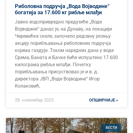
Риболовна подручја „Вода Војводине“
богатија за 17.600 кг рибље млађи
Јавно водопривредно предузеће „Воде
Војводине“ данас је, на Дунаву, на локацији
Черевићке скеле, започело редовну јесењу
акцију порибљавања риболовних подручја
којима газдује. Током наредних дана у воде
Срема, Баната и Бачке биће испуштено 17.600
килограма рибље млађи. Почетку
порибљавања присуствовао је и в. д.
директора ЈВП „Воде Војводине“ Игор
Колаковић,
28. новембар 2025.
ОПШИРНИЈЕ »
ВЕСТИ