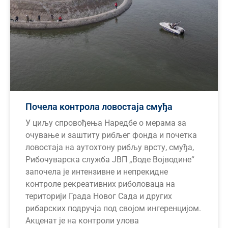
Почела контрола ловостаја смуђа
У циљу спровођења Наредбе о мерама за
очување и заштиту рибљег фонда и почетка
ловостаја на аутохтону рибљу врсту, смуђа,
Рибочуварска служба ЈВП „Воде Војводине“
започела је интензивне и непрекидне
контроле рекреативних риболоваца на
територији Града Новог Сада и других
рибарских подручја под својом ингеренцијом.
Акценат је на контроли улова