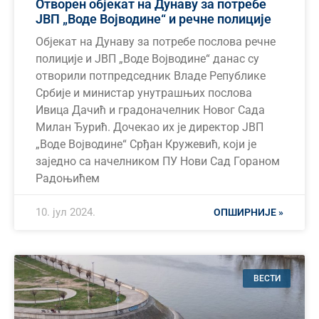
Отворен објекат на Дунаву за потребе
ЈВП „Воде Војводине“ и речне полиције
Објекат на Дунаву за потребе послова речне
полиције и ЈВП „Воде Војводине“ данас су
отворили потпредседник Владе Републике
Србије и министар унутрашњих послова
Ивица Дачић и градоначелник Новог Сада
Милан Ђурић. Дочекао их је директор ЈВП
„Воде Војводине“ Срђан Кружевић, који је
заједно са начелником ПУ Нови Сад Гораном
Радоњићем
10. јул 2024.
ОПШИРНИЈЕ »
ВЕСТИ