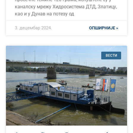
каналску мрежу Хидросистема ДТД, Златицу,
као и у Дунав на потезу од
3. децембар 2024.
ОПШИРНИЈЕ »
ВЕСТИ