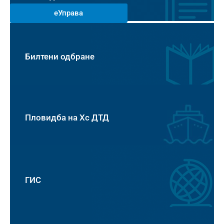
еУправа
Билтени одбране
Пловидба на Хс ДТД
ГИС