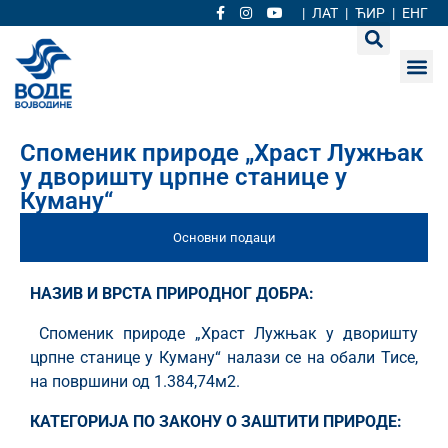
|
ЛАТ
|
ЋИР
|
ЕНГ
Споменик природе „Храст Лужњак
у дворишту црпне станице у
Куману“
Основни подаци
НАЗИВ И ВРСТА ПРИРОДНОГ ДОБРА:
Споменик природе „Храст Лужњак у дворишту
црпне станице у Куману“ налази се на обали Тисе,
на површини од 1.384,74м2.
КАТЕГОРИЈА ПО ЗАКОНУ О ЗАШТИТИ ПРИРОДЕ: