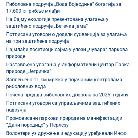
Риболовна подручја „Вода Војводине“ богатија за
17.600 кг рибље млађи
На Сајму екологије презентована улагања у
заштићено подручје „Бегечка јама“
Потписани уговори о додели субвенција за улагања
на три заштићена подручја
Најмлађи посетиоци сајма у улози „чувара“ паркова
природе
Настављена улагања у Информативни центар Парка
природе ,,Јегричка”
Заплењено 11 км мрежа у појачаним контролама
риболовних вода
Почела продаја риболовних дозвола за 2025. годину
Потписани уговори са управљачима заштићених
подручја
Промовисани паркови природе на манифестацији
“Дани породице” у Перлезу
Волонтери уз дружење и едукацију уређивали Инфо