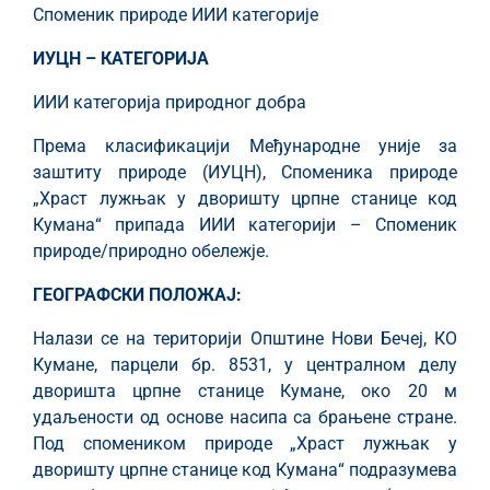
Споменик природе ИИИ категорије
ИУЦН – КАТЕГОРИЈА
ИИИ категорија природног добра
Према класификацији Међународне уније за
заштиту природе (ИУЦН), Споменика природе
„Храст лужњак у дворишту црпне станице код
Кумана“ припада ИИИ категорији – Споменик
природе/природно обележје.
ГЕОГРАФСКИ ПОЛОЖАЈ:
Налази се на територији Општине Нови Бечеј, КО
Кумане, парцели бр. 8531, у централном делу
дворишта црпне станице Кумане, око 20 м
удаљености од основе насипа са брањене стране.
Под спомеником природе „Храст лужњак у
дворишту црпне станице код Кумана“ подразумева