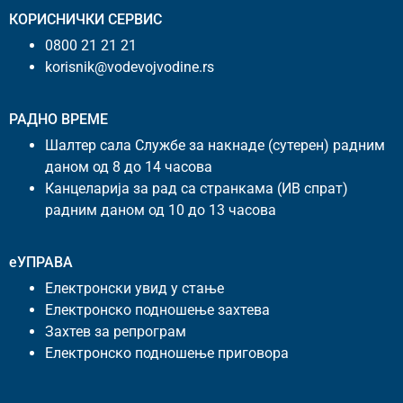
КОРИСНИЧКИ СЕРВИС
0800 21 21 21
korisnik@vodevojvodine.rs
РАДНО ВРЕМЕ
Шалтер сала Службе за накнаде (сутерен) радним
даном од 8 до 14 часова
Канцеларија за рад са странкама (ИВ спрат)
радним даном од 10 до 13 часова
еУПРАВА
Електронски увид у стање
Електронско подношење захтева
Захтев за репрограм
Електронско подношење приговора