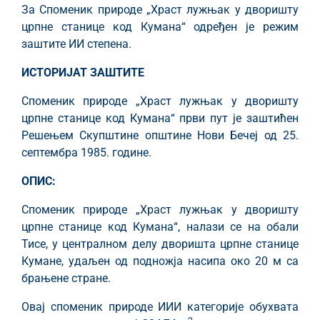
За Споменик природе „Храст лужњак у дворишту
црпне станице код Кумана“ одређен је режим
заштите ИИ степена.
ИСТОРИЈАТ ЗАШТИТЕ
Споменик природе „Храст лужњак у дворишту
црпне станице код Кумана“ први пут је заштићен
Решењем Скупштине општине Нови Бечеј од 25.
септембра 1985. године.
ОПИС:
Споменик природе „Храст лужњак у дворишту
црпне станице код Кумана“, налази се на обали
Тисе, у централном делу дворишта црпне станице
Кумане, удаљен од подножја насипа око 20 м са
брањене стране.
Овај споменик природе ИИИ категорије обухвата