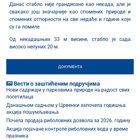
Данас стабло није грандиозно као некада, али је
свакако још значајније као споменик природе и
спомених отпорности на све недаће и године које
су га ломиле.
Од некадашњих 33 м висине, стабло је сада
високо непуних 20 м.
ДОКУМЕНТА
Вести о заштићеним подручјима
Нови садржаји у парковима природе на радост свих
посетилаца
Данашњом садњом у Црвенки започела годишња
акција пошумљавања
Почела продаја риболовних дозвола за 2026. годину
Акција појачане контроле риболовних вода у време
празника