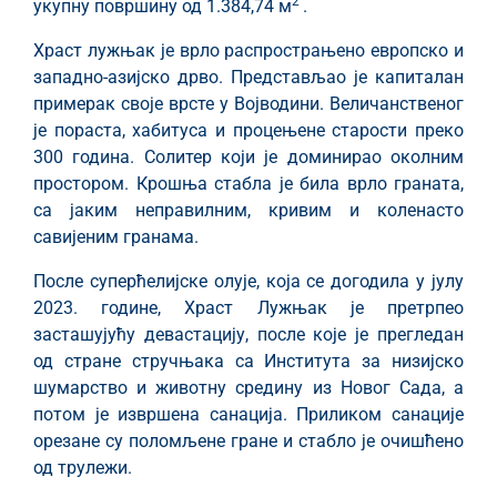
2
укупну површину од 1.384,74 м
.
Храст лужњак је врло распрострањено европско и
западно-азијско дрво. Представљао је капиталан
примерак своје врсте у Војводини. Величанственог
је пораста, хабитуса и процењене старости преко
300 година. Солитер који је доминирао околним
простором. Крошња стабла је била врло граната,
са јаким неправилним, кривим и коленасто
савијеним гранама.
После суперћелијске олује, која се догодила у јулу
2023. године, Храст Лужњак је претрпео
засташујућу девастацију, после које је прегледан
од стране стручњака са Института за низијско
шумарство и животну средину из Новог Сада, а
потом је извршена санација. Приликом санације
орезане су поломљене гране и стабло је очишћено
од трулежи.