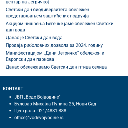
центар на Јегричкој
Светски дан биодиверзитета обележен
представљањем заштићених подручја
Акцијом чишћења Бегечке јаме обележен Светски
дан вода
Данас је Светски дан вода
Продаја риболовних дозвола за 2024. годину
Манифестацијом „Дани Јегричке“ обележен и
Европски дан паркова
Данас обележавамо Светски дан птица селица
КОНТАКТ
ЈВП „Воде Војводине”
Булевар Михајла Пупина 25, Нови Сад
Централа:
021/4881-888
office@vodevojvodine.rs