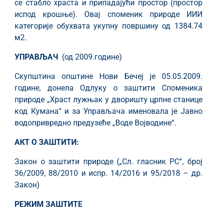
се стабло храста и припадајући простор (простор
испод крошње). Овај споменик природе ИИИ
категорије обухвата укупну површину од 1384.74
м2.
УПРАВЉАЧ
(од 2009.године)
Скупштина општине Нови Бечеј је 05.05.2009.
године, донела Одлуку о заштити Споменика
природе „Храст лужњак у дворишту црпне станице
код Кумана“ и за Управљача именовала је Јавно
водопривредно предузеће „Воде Војводине“.
АКТ О ЗАШТИТИ:
Закон о заштити природе („Сл. гласник РС“, број
36/2009, 88/2010 и испр. 14/2016 и 95/2018 – др.
Закон)
РЕЖИМ ЗАШТИТЕ