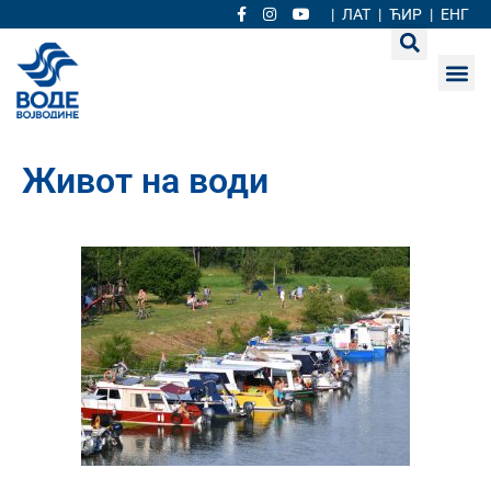
|
ЛАТ
|
ЋИР
|
ЕНГ
Живот на води