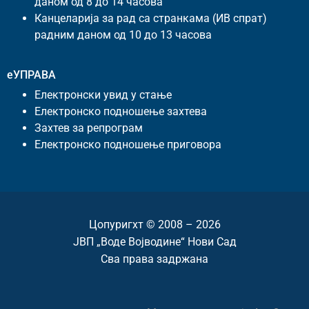
даном од 8 до 14 часова
Канцеларија за рад са странкама (ИВ спрат)
радним даном од 10 до 13 часова
еУПРАВА
Електронски увид у стање
Електронско подношење захтева
Захтев за репрограм
Електронско подношење приговора
Цопyригхт © 2008 – 2026
ЈВП „Воде Војводине“ Нови Сад
Сва права задржана