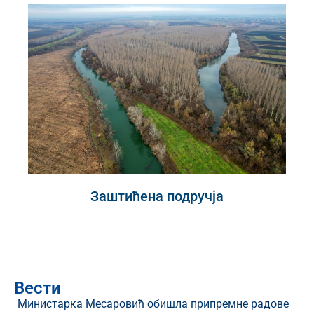
Заштићена подручја
Вести
Министарка Месаровић обишла припремне радове