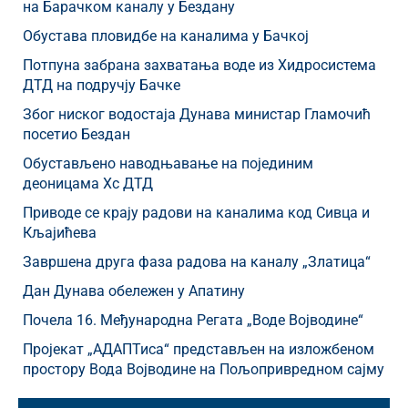
на Барачком каналу у Бездану
Обустава пловидбе на каналима у Бачкој
Потпуна забрана захватања воде из Хидросистема
ДТД на подручју Бачке
Због ниског водостаја Дунава министар Гламочић
посетио Бездан
Обустављено наводњавање на појединим
деоницама Хс ДТД
Приводе се крају радови на каналима код Сивца и
Кљајићева
Завршена друга фаза радова на каналу „Златица“
Дан Дунава обележен у Апатину
Почела 16. Међународна Регата „Воде Војводине“
Пројекат „АДАПТиса“ представљен на изложбеном
простору Вода Војводине на Пољопривредном сајму