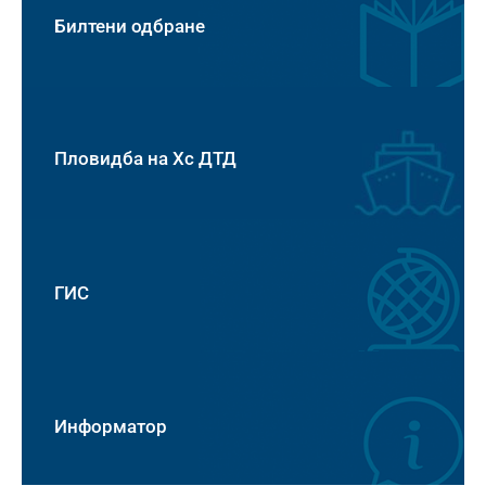
Билтени одбране
Пловидба на Хс ДТД
ГИС
Информатор