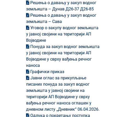
Решења о давању у закуп водног
земљишта – Дунав Д26-37 Д26-85
Решења о давању у закуп водног
земљишта – Сава
Уговор о закупу водног земљишта
у јавној својини на територији АП
Војводине
Понуда за закуп водног земљишта
у јавној својини на територији АП
Војводине у сврху вађења речног
наноса
Графички приказ
Јавни оглас за прикупљање
писаних понуда за закуп водног
земљишта у јавној својини на
територији АП Војводине у сврху
вађења речног наноса оглашен у
дневном листу „Дневник“ 06.04.2026.
Одлука о покретању поступка