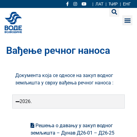
|
ЛАТ
|
ЋИР
|
ЕНГ
Вађење речног наноса
Документа која се односе на закуп водног
земљишта у сврху вађења речног наноса :
2026.
Решења о давању у закуп водног
земљишта – Дунав Д26-01 – Д26-25