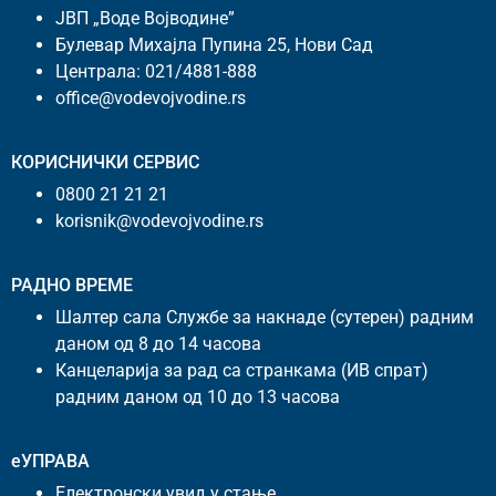
ЈВП „Воде Војводине”
Булевар Михајла Пупина 25, Нови Сад
Централа:
021/4881-888
office@vodevojvodine.rs
КОРИСНИЧКИ СЕРВИС
0800 21 21 21
korisnik@vodevojvodine.rs
РАДНО ВРЕМЕ
Шалтер сала Службе за накнаде (сутерен) радним
даном од 8 до 14 часова
Канцеларија за рад са странкама (ИВ спрат)
радним даном од 10 до 13 часова
еУПРАВА
Електронски увид у стање