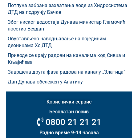
Потпуна забрана захватања воде из Хидросистема
ДТД на подручју Бачке
Због ниског водостаја Дунава министар Гламочић
посетио Бездан
Обустављено наводњавање на појединим
деоницама Хс ДТД
Приводе се крају радови на каналима код Сивца и
Кљајићева
Завршена друга фаза радова на каналу „Златица“
Дан Дунава обележен у Апатину
Кориснички сервис
Бесплатан позив
0800 21 21 21
Радно време 9-14 часова