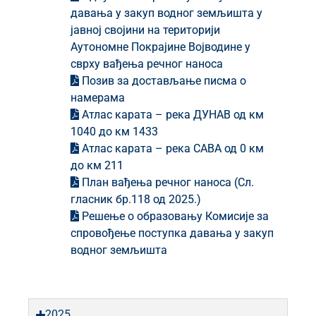
давања у закуп водног земљишта у
јавној својини на територији
Аутономне Покрајине Војводине у
сврху вађења речног наноса
Позив за достављање писма о
намерама
Атлас карата – река ДУНАВ од км
1040 до км 1433
Атлас карата – река САВА од 0 км
до км 211
План вађења речног наноса (Сл.
гласник бр.118 од 2025.)
Решење о образовању Комисије за
спровођење поступка давања у закуп
водног земљишта
2025.