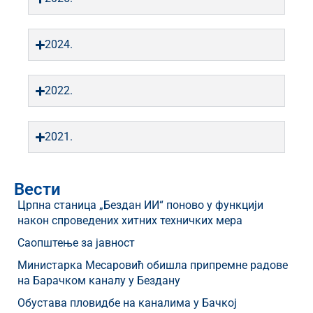
2024.
2022.
2021.
Вести
Црпна станица „Бездан ИИ“ поново у функцији
након спроведених хитних техничких мера
Саопштење за јавност
Министарка Месаровић обишла припремне радове
на Барачком каналу у Бездану
Обустава пловидбе на каналима у Бачкој