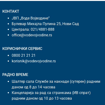
КОНТАКТ
ЈВП „Воде Војводине”
Булевар Михајла Пупина 25, Нови Сад
Централа:
021/4881-888
office@vodevojvodine.rs
КОРИСНИЧКИ СЕРВИС
0800 21 21 21
korisnik@vodevojvodine.rs
РАДНО ВРЕМЕ
Шалтер сала Службе за накнаде (сутерен) радним
даном од 8 до 14 часова
Канцеларија за рад са странкама (ИВ спрат)
радним даном од 10 до 13 часова