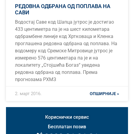
РЕДОВНА ОДБРАНА ОД ПОПЛАВА НА
САВИ
Водостај Саве код Шапца јутрос је достигао
433 центиметра па је на шест километара
одбрамбене линије код Хртковаца и Кленка
проглашена редовна одбрана од поплава. На
водомеру код Сремске Митровице јутрос је
измерено 576 центиметара па је и на
локалитету „Стојшића Богаз“ уведена
редовна одбрана од поплава. Према
прогнозама РХМЗ
2. март 2016.
ОПШИРНИЈЕ »
Кориснички сервис
Бесплатан позив