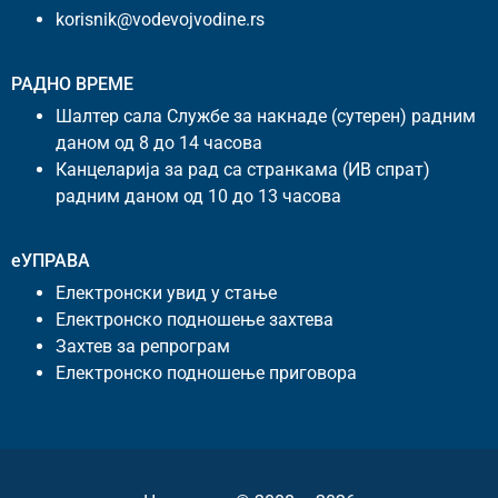
korisnik@vodevojvodine.rs
РАДНО ВРЕМЕ
Шалтер сала Службе за накнаде (сутерен) радним
даном од 8 до 14 часова
Канцеларија за рад са странкама (ИВ спрат)
радним даном од 10 до 13 часова
еУПРАВА
Електронски увид у стање
Електронско подношење захтева
Захтев за репрограм
Електронско подношење приговора