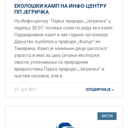
ЕКОЛОШКИ КАМП НА ИНФО-ЦЕНТРУ
ПП ЈЕГРИЧКА
На Инфо-центру Парка природе „Јегричка“ у
недељу 30.07. почиње осми по реду еко-камп.
Седмодневни камп и ове године организује
Друштво љубитеља природе „Фалцо“ из
Темерина. Камп је намењен деци школског
узраста и има за циљ јачање еколошке
свести, упознавање са природним
вредностима Парка природе „Јегричка“ и
његове околине, али и
27. јул 2017.
ОПШИРНИЈЕ »
ВЕСТИ