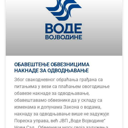
ОБАВЕШТЕЊЕ ОБВЕЗНИЦИМА
НАКНАДЕ ЗА ОДВОДЊАВАЊЕ
Због свакодневног обраћања грађана са
питањима у вези са плаћањем овогодишње
обавезе накнаде за одводњавање,
обавештавамо обвезнике да у складу са
изменама и допунама Закона о водама,
накнаду за одводњавање више не задужује
Пореска управа, већ ЈВП „Воде Војводине“
Нови Сад. Обвезници могу своја задужења