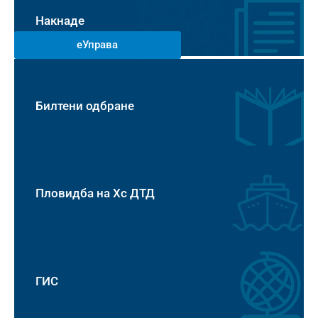
Накнаде
еУправа
Билтени одбране
Пловидба на Хс ДТД
ГИС