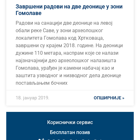
Завршени радови на две деонице у зони
Гомолаве
Радови на санацији две деонице на левој
обали реке Саве, у зони археолошког
локалитета Гомолава код Хртковаца,
завршени су крајем 2018. године. На деоници
дужине 110 метара, наспрам које се налази
најзначајнији део археолошког налазишта
Гомолава, урађен је камени набачај као и
заштита узводног и низводног дела деонице
постављањем бочних
18. јануар 2019.
ОПШИРНИЈЕ »
Кориснички сервис
Бесплатан позив