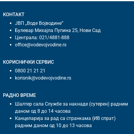
КОНТАКТ
ЈВП „Воде Војводине”
Булевар Михајла Пупина 25, Нови Сад
Централа:
021/4881-888
office@vodevojvodine.rs
КОРИСНИЧКИ СЕРВИС
0800 21 21 21
korisnik@vodevojvodine.rs
РАДНО ВРЕМЕ
Шалтер сала Службе за накнаде (сутерен) радним
даном од 8 до 14 часова
Канцеларија за рад са странкама (ИВ спрат)
радним даном од 10 до 13 часова