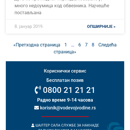
много недоумица код обвезника. Најчешће
постављана
8. јануар 2019.
ОПШИРНИЈЕ »
«Претходна страница
1
…
6
7
8
Следећа
страница»
Кориснички сервис
Бесплатан позив
0800 21 21 21
Радно време 9-14 часова
korisnik@vodevojvodine.rs
ШАЛТЕР САЛА СЛУЖБЕ ЗА НАКНАДЕ