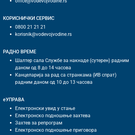
office@vodevojvodine.rs
КОРИСНИЧКИ СЕРВИС
0800 21 21 21
korisnik@vodevojvodine.rs
РАДНО ВРЕМЕ
Шалтер сала Службе за накнаде (сутерен) радним
даном од 8 до 14 часова
Канцеларија за рад са странкама (ИВ спрат)
радним даном од 10 до 13 часова
еУПРАВА
Електронски увид у стање
Електронско подношење захтева
Захтев за репрограм
Електронско подношење приговора