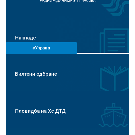
РАДНИМ ДАНИМА 8-14 ЧАСОВА
Накнаде
еУправа
Билтени одбране
Пловидба на Хс ДТД