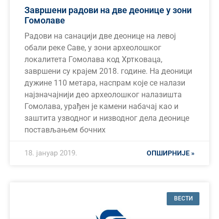
Завршени радови на две деонице у зони
Гомолаве
Радови на санацији две деонице на левој
обали реке Саве, у зони археолошког
локалитета Гомолава код Хртковаца,
завршени су крајем 2018. године. На деоници
дужине 110 метара, наспрам које се налази
најзначајнији део археолошког налазишта
Гомолава, урађен је камени набачај као и
заштита узводног и низводног дела деонице
постављањем бочних
18. јануар 2019.
ОПШИРНИЈЕ »
ВЕСТИ