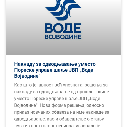
Накнаду за одводњавање уместо
Пореске управе шаље ЈВП „Воде
Војводине“
Као што је јавност већ упозната, решења за
накнаду за одводњавање од прошле године
уместо Пореске управе шаље ЈВП „Воде
Војводине“. Нова форма решења, односно
приказ новчаних обавеза на име накнаде за
одводњавање, као и обавештење о стању
дуга из претходног периода, изазвало је