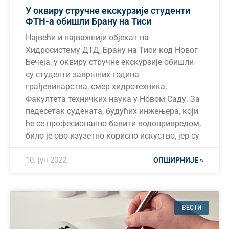
У оквиру стручне екскурзије студенти
ФТН-а обишли Брану на Тиси
Највећи и најважнији објекат на
Хидросистему ДТД, Брану на Тиси код Новог
Бечеја, у оквиру стручне екскурзије обишли
су студенти завршних година
грађевинарства, смер хидротехника,
Факултета техничких наука у Новом Саду. За
педесетак судената, будућих инжењера, који
ће се професионално бавити водопривредом,
било је ово изузетно корисно искуство, јер су
10. јун 2022.
ОПШИРНИЈЕ »
ВЕСТИ