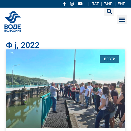
|
ЛАТ
|
ЋИР
|
ЕНГ
Ф ј, 2022
ВЕСТИ