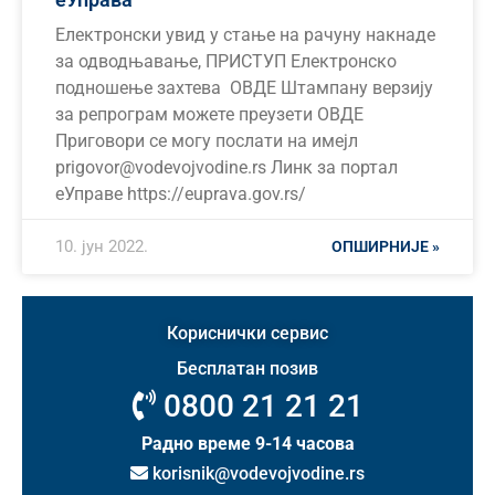
Електронски увид у стање на рачуну накнаде
за одводњавање, ПРИСТУП Електронско
подношење захтева ОВДЕ Штампану верзију
за репрограм можете преузети ОВДЕ
Приговори се могу послати на имејл
prigovor@vodevojvodine.rs Линк за портал
еУправе https://euprava.gov.rs/
10. јун 2022.
ОПШИРНИЈЕ »
Кориснички сервис
Бесплатан позив
0800 21 21 21
Радно време 9-14 часова
korisnik@vodevojvodine.rs