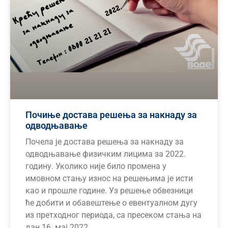
Почиње достава решења за накнаду за
одводњавање
Почела је достава решења за накнаду за
одводњавање физичким лицима за 2022.
годину. Уколико није било промена у
имовном стању износ на решењима је исти
као и прошле године. Уз решење обвезници
ће добити и обавештење о евентуалном дугу
из претходног периода, са пресеком стања на
дан 16. мај 2022.