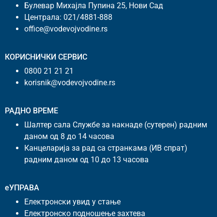
Булевар Михајла Пупина 25, Нови Сад
Централа:
021/4881-888
office@vodevojvodine.rs
КОРИСНИЧКИ СЕРВИС
0800 21 21 21
korisnik@vodevojvodine.rs
РАДНО ВРЕМЕ
Шалтер сала Службе за накнаде (сутерен) радним
даном од 8 до 14 часова
Канцеларија за рад са странкама (ИВ спрат)
радним даном од 10 до 13 часова
еУПРАВА
Електронски увид у стање
Електронско подношење захтева