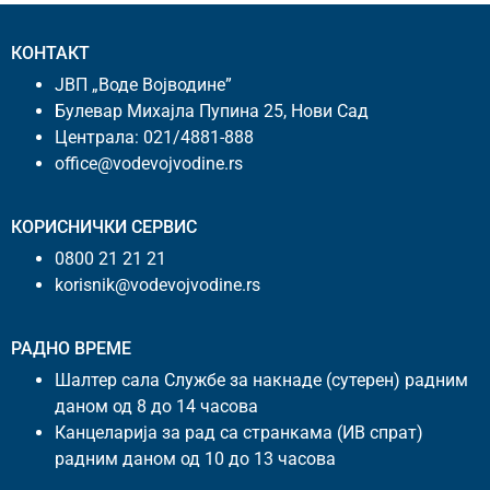
КОНТАКТ
ЈВП „Воде Војводине”
Булевар Михајла Пупина 25, Нови Сад
Централа:
021/4881-888
office@vodevojvodine.rs
КОРИСНИЧКИ СЕРВИС
0800 21 21 21
korisnik@vodevojvodine.rs
РАДНО ВРЕМЕ
Шалтер сала Службе за накнаде (сутерен) радним
даном од 8 до 14 часова
Канцеларија за рад са странкама (ИВ спрат)
радним даном од 10 до 13 часова