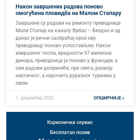
Након завршених радова поново
омогућена пловидба на Малом Стапару
Завршени су радови на ремонту преводнице
Мали Стапар на каналу Врбас – Бездан и од
данас је речни саобраћај кроз ову
преводницу поново успостављен. Након
извршеног посла, вредности 97 милиона
динара, преводница је поново у функцији, а
ови радови допринеће, пре свега, развоју
наутичког, а нарочито руралног туризма у
овом
1. децембар 2022.
ОПШИРНИЈЕ »
Кориснички сервис
Бесплатан позив