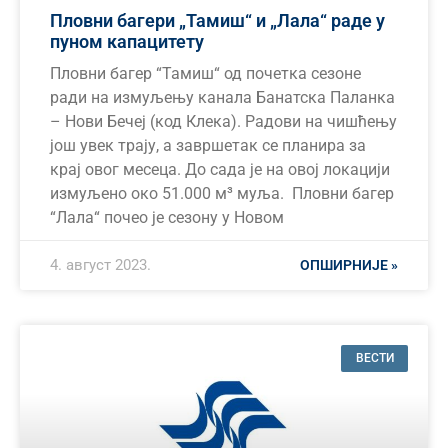
Пловни багери „Тамиш“ и „Лала“ раде у
пуном капацитету
Пловни багер “Тамиш“ од почетка сезоне
ради на измуљењу канала Банатска Паланка
– Нови Бечеј (код Клека). Радови на чишћењу
још увек трају, а завршетак се планира за
крај овог месеца. До сада је на овој локацији
измуљено око 51.000 м³ муља. Пловни багер
“Лала“ почео је сезону у Новом
4. август 2023.
ОПШИРНИЈЕ »
ВЕСТИ