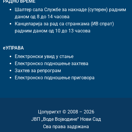
РАДНО ВРЕМЕ
Шалтер сала Службе за накнаде (сутерен) радним
даном од 8 до 14 часова
Канцеларија за рад са странкама (ИВ спрат)
радним даном од 10 до 13 часова
еУПРАВА
Електронски увид у стање
Електронско подношење захтева
Захтев за репрограм
Електронско подношење приговора
Цопyригхт © 2008 – 2026
ЈВП „Воде Војводине“ Нови Сад
Сва права задржана