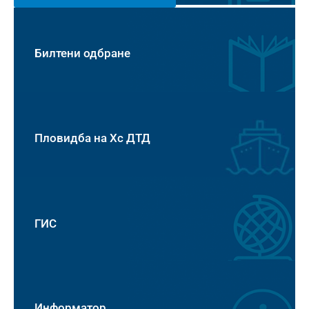
Билтени одбране
Пловидба на Хс ДТД
ГИС
Информатор