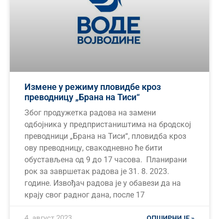
Измене у режиму пловидбе кроз
преводницу „Брана на Тиси“
Због продужетка радова на замени
одбојника у предпристаништима на бродској
преводници „Брана на Тиси“, пловидба кроз
ову преводницу, свакодневно ће бити
обустављена од 9 до 17 часова. Планирани
рок за завршетак радова је 31. 8. 2023.
године. Извођач радова је у обавези да на
крају свог радног дана, после 17
4. август 2023.
ОПШИРНИЈЕ »