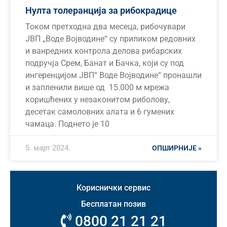
Нулта толеранција за рибокрадице
Током претходна два месеца, рибочувари
ЈВП „Воде Војводине“ су приликом редовних
и ванредних контрола делова рибарских
подручја Срем, Банат и Бачка, који су под
ингеренцијом ЈВП“ Воде Војводине“ пронашли
и запленили више од 15.000 м мрежа
коришћених у незаконитом риболову,
десетак самоловних алата и 6 гумених
чамаца. Поднето је 10
5. март 2024.
ОПШИРНИЈЕ »
Кориснички сервис
Бесплатан позив
0800 21 21 21