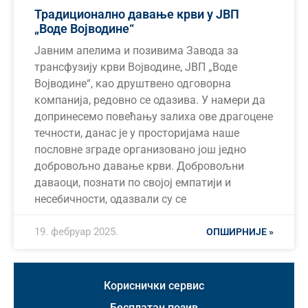
Традиционално давање крви у ЈВП
„Воде Војводине“
Јавним апелима и позивима Завода за
трансфузију крви Војводине, ЈВП „Воде
Војводине“, као друштвено одговорна
компанија, редовно се одазива. У намери да
допринесемо повећању залиха ове драгоцене
течности, данас је у просторијама наше
пословне зграде организовано још једно
добровољно давање крви. Добровољни
даваоци, познати по својој емпатији и
несебичности, одазвали су се
19. фебруар 2025.
ОПШИРНИЈЕ »
Кориснички сервис
Бесплатан позив