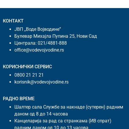
КОНТАКТ
ЈВП „Воде Војводине”
Булевар Михајла Пупина 25, Нови Сад
Централа:
021/4881-888
office@vodevojvodine.rs
КОРИСНИЧКИ СЕРВИС
0800 21 21 21
korisnik@vodevojvodine.rs
РАДНО ВРЕМЕ
Шалтер сала Службе за накнаде (сутерен) радним
даном од 8 до 14 часова
Канцеларија за рад са странкама (ИВ спрат)
радним даном од 10 до 13 часова