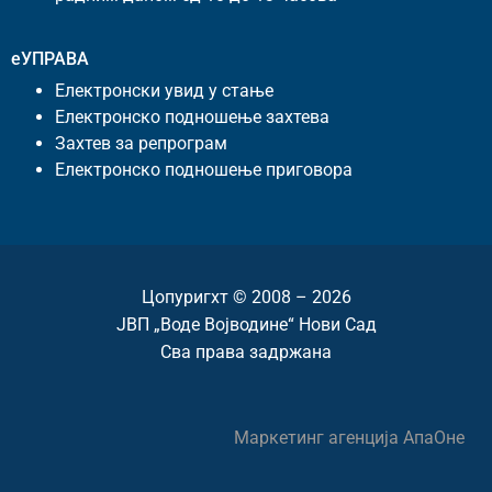
еУПРАВА
Електронски увид у стање
Електронско подношење захтева
Захтев за репрограм
Електронско подношење приговора
Цопyригхт © 2008 – 2026
ЈВП „Воде Војводине“ Нови Сад
Сва права задржана
Маркетинг агенција
АпаОне