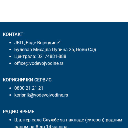
КОНТАКТ
ЈВП „Воде Војводине”
Булевар Михајла Пупина 25, Нови Сад
Централа:
021/4881-888
office@vodevojvodine.rs
КОРИСНИЧКИ СЕРВИС
0800 21 21 21
korisnik@vodevojvodine.rs
РАДНО ВРЕМЕ
Шалтер сала Службе за накнаде (сутерен) радним
даном од 8 до 14 часова