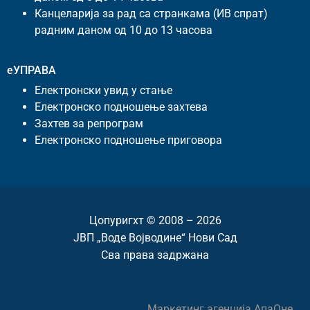
Канцеларија за рад са странкама (ИВ спрат)
радним даном од 10 до 13 часова
еУПРАВА
Електронски увид у стање
Електронско подношење захтева
Захтев за репрограм
Електронско подношење приговора
Цопyригхт © 2008 – 2026
ЈВП „Воде Војводине“ Нови Сад
Сва права задржана
Маркетинг агенција
АпаОне