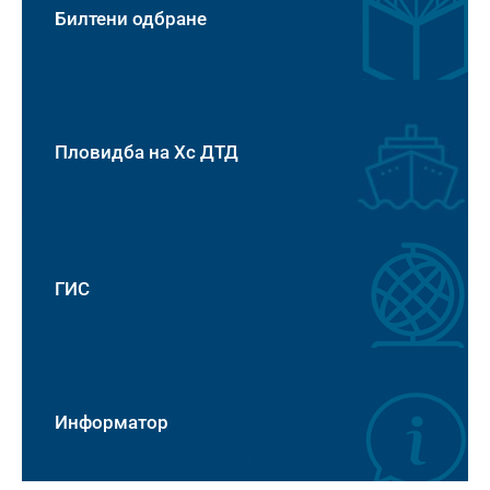
Билтени одбране
Пловидба на Хс ДТД
ГИС
Информатор