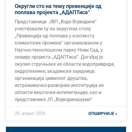
Округли сто на тему превенције од
поплава пројекта „АДАПТиса“
Представници ЈВП „Воде Војводине“
учествовали су на округлом столу
„Превенција од поплава у контексту
климатских промена“ организованом у
Научно-технолошком парку Нови Сад, у
оквиру пројекта „АДАПТиса“. Догађај је
окупио стручњаке из области водопривреде,
хидротехнике, академске заједнице,
организација цивилног друштва,
истраживачко-развојних институција из
области вештачке интелигенције, као и
представнике ЈП „Војводинашуме“
25. април 2025.
ОПШИРНИЈЕ »