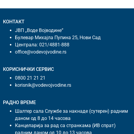
КОНТАКТ
ЈВП „Воде Војводине”
Булевар Михајла Пупина 25, Нови Сад
Централа:
021/4881-888
office@vodevojvodine.rs
КОРИСНИЧКИ СЕРВИС
0800 21 21 21
korisnik@vodevojvodine.rs
РАДНО ВРЕМЕ
Шалтер сала Службе за накнаде (сутерен) радним
даном од 8 до 14 часова
Канцеларија за рад са странкама (ИВ спрат)
радним даном од 10 до 13 часова