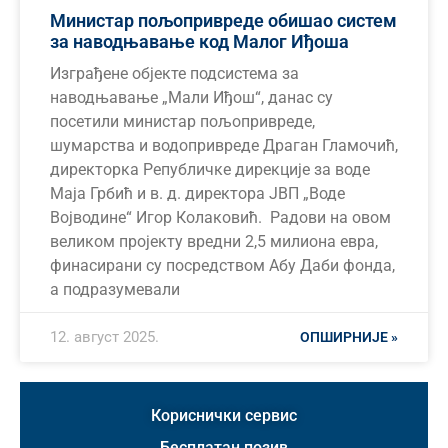
Министар пољопривреде обишао систем
за наводњавање код Малог Иђоша
Изграђене објекте подсистема за
наводњавање „Мали Иђош“, данас су
посетили министар пољопривреде,
шумарства и водопривреде Драган Гламочић,
директорка Републичке дирекције за воде
Маја Грбић и в. д. директора ЈВП „Воде
Војводине“ Игор Колаковић. Радови на овом
великом пројекту вредни 2,5 милиона евра,
финасирани су посредством Абу Даби фонда,
а подразумевали
12. август 2025.
ОПШИРНИЈЕ »
Кориснички сервис
Бесплатан позив