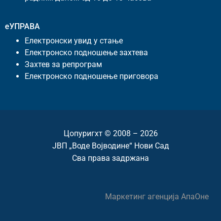
еУПРАВА
Електронски увид у стање
Електронско подношење захтева
Захтев за репрограм
Електронско подношење приговора
Цопyригхт © 2008 – 2026
ЈВП „Воде Војводине“ Нови Сад
Сва права задржана
Маркетинг агенција
АпаОне