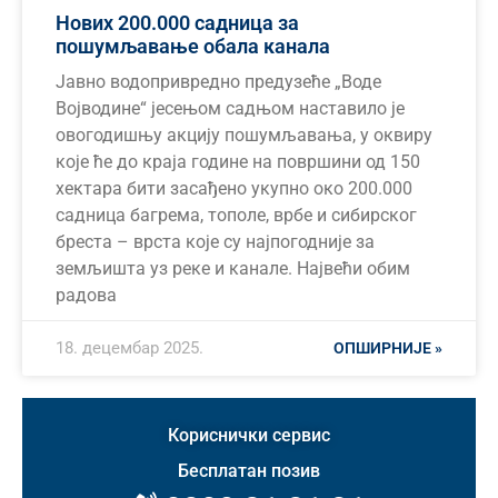
Нових 200.000 садница за
пошумљавање обала канала
Јавно водопривредно предузеће „Воде
Војводине“ јесењом садњом наставило је
овогодишњу акцију пошумљавања, у оквиру
које ће до краја године на површини од 150
хектара бити засађено укупно око 200.000
садница багрема, тополе, врбе и сибирског
бреста – врста које су најпогодније за
земљишта уз реке и канале. Највећи обим
радова
18. децембар 2025.
ОПШИРНИЈЕ »
Кориснички сервис
Бесплатан позив