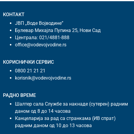
КОНТАКТ
ЈВП „Воде Војводине”
Булевар Михајла Пупина 25, Нови Сад
Централа:
021/4881-888
office@vodevojvodine.rs
КОРИСНИЧКИ СЕРВИС
0800 21 21 21
korisnik@vodevojvodine.rs
РАДНО ВРЕМЕ
Шалтер сала Службе за накнаде (сутерен) радним
даном од 8 до 14 часова
Канцеларија за рад са странкама (ИВ спрат)
радним даном од 10 до 13 часова