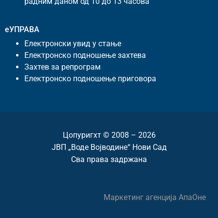
радним даном од 10 до 13 часова
еУПРАВА
Електронски увид у стање
Електронско подношење захтева
Захтев за репрограм
Електронско подношење приговора
Цопyригхт © 2008 – 2026
ЈВП „Воде Војводине“ Нови Сад
Сва права задржана
Маркетинг агенција
АпаОне