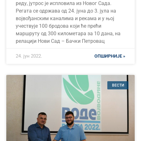
реду, јутрос је испловила из Новог Сада.
Регата се одржава од 24. јуна до 3. јула на
војвођанским каналима и рекама и у њој
учествује 100 бродова који ће прећи
маршруту од 300 километара за 10 дана, на
релацији Нови Сад – Бачки Петровац
24. јун 2022.
ОПШИРНИЈЕ »
ВЕСТИ