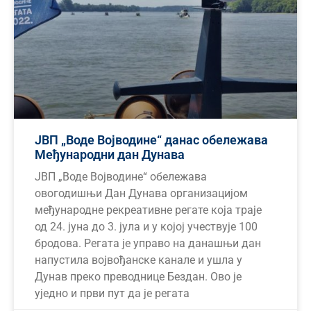
ЈВП „Воде Војводине“ данас обележава
Међународни дан Дунава
ЈВП „Воде Војводине“ обележава
овогодишњи Дан Дунава организацијом
међународне рекреативне регате која траје
од 24. јуна до 3. јула и у којој учествује 100
бродова. Регата је управо на данашњи дан
напустила војвођанске канале и ушла у
Дунав преко преводнице Бездан. Ово је
уједно и први пут да је регата