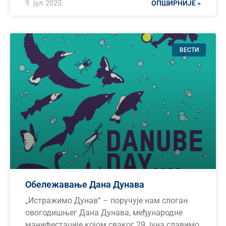
9. јул 2020.
ОПШИРНИЈЕ »
ВЕСТИ
Обележавање Дана Дунава
„Истражимо Дунав“ – поручује нам слоган
овогодишњег Дана Дунава, међународне
манифестације којом сваког 29. јуна славимо