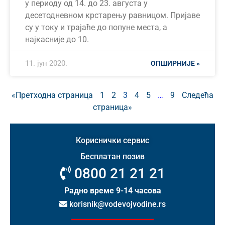
у периоду од 14. до 23. августа у
десетодневном крстарењу равницом. Пријаве
су у току и трајаће до попуне места, а
најкасније до 10.
11. јун 2020.
ОПШИРНИЈЕ »
«Претходна страница
1
2
3
4
5
…
9
Следећа
страница»
Кориснички сервис
Бесплатан позив
0800 21 21 21
Радно време 9-14 часова
korisnik@vodevojvodine.rs