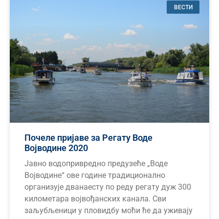
ВЕСТИ
Почеле пријаве за Регату Воде
Војводине 2020
Јавно водопривредно предузеће „Воде
Војводине“ ове године традиционално
организује дванаесту по реду регату дуж 300
километара војвођанских канала. Сви
заљубљеници у пловидбу моћи ће да уживају