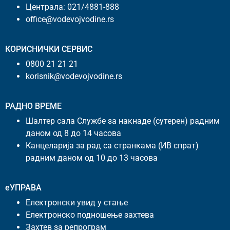
Централа:
021/4881-888
office@vodevojvodine.rs
КОРИСНИЧКИ СЕРВИС
0800 21 21 21
korisnik@vodevojvodine.rs
РАДНО ВРЕМЕ
Шалтер сала Службе за накнаде (сутерен) радним
даном од 8 до 14 часова
Канцеларија за рад са странкама (ИВ спрат)
радним даном од 10 до 13 часова
еУПРАВА
Електронски увид у стање
Електронско подношење захтева
Захтев за репрограм