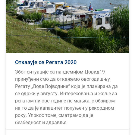
Отказује се Регата 2020
Због ситуације са пандемијом Цовид19
принуђени смо да откажемо овогодишњу
Регату „Воде Војводине“ која је планирана да
се одржи у августу. Интересовања и жеље за
регатом ни ове године не мањка, с обзиром
на то да је капацитет попуњен у рекордном
року. Упркос томе, сматрамо да је
безбедност и здравље