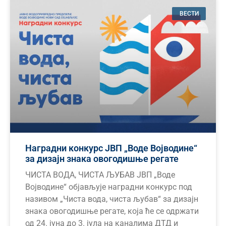
ВЕСТИ
Наградни конкурс ЈВП „Воде Војводине“
за дизајн знака овогодишње регате
ЧИСТА ВОДА, ЧИСТА ЉУБАВ ЈВП „Воде
Војводине“ објављује наградни конкурс под
називом „Чиста вода, чиста љубав“ за дизајн
знака овогодишње регате, која ће се одржати
од 24. јуна до 3. јула на каналима ДТД и