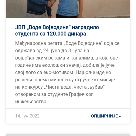
ЈВП „Воде Војводине“ наградило
студента са 120.000 динара
Међународна регата „Воде Војводине“ која се
одржава од 24. јуна до 3. јула на
војвођанским рекама и каналима, а која ове
године има еколошки значај, добила је јуче
свој лого са еко-мотивом. Најбоље идејно
решење према мишљењу стручне комисије
на конкурсу „Чиста вода, чиста љубав“
отвореном за студенте Графичког
инжењерства
14. јун 2022.
ОПШИРНИЈЕ »