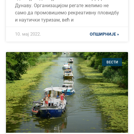
Дунаву. Организацијом регате желимо не
само да промовишемо рекреативну пловидбу
и наутички туризам, већ и
10. мај 2022.
ОПШИРНИЈЕ »
ВЕСТИ