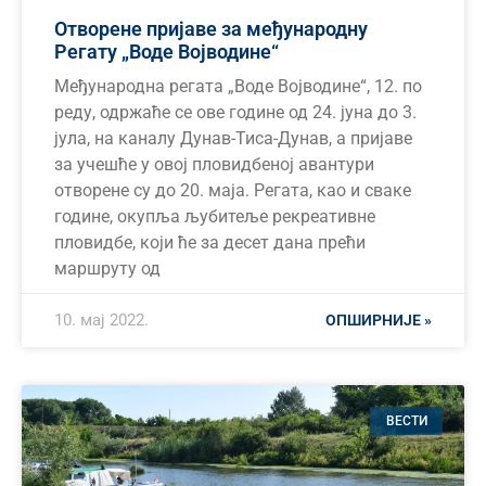
Отворене пријаве за међународну
Регату „Воде Војводине“
Међународна регата „Воде Војводине“, 12. по
реду, одржаће се ове године од 24. јуна до 3.
јула, на каналу Дунав-Тиса-Дунав, а пријаве
за учешће у овој пловидбеној авантури
отворене су до 20. маја. Регата, као и сваке
године, окупља љубитеље рекреативне
пловидбе, који ће за десет дана прећи
маршруту од
10. мај 2022.
ОПШИРНИЈЕ »
ВЕСТИ