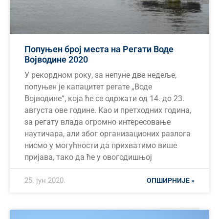
Попуњен број места на Регати Воде
Војводине 2020
У рекордном року, за непуне две недеље,
попуњен је капацитет регате „Воде
Војводине“, која ће се одржати од 14. до 23.
августа ове године. Као и претходних година,
за регату влада огромно интересовање
наутичара, али због организационих разлога
нисмо у могућности да прихватимо више
пријава, тако да ће у овогодишњој
25. јун 2020.
ОПШИРНИЈЕ »