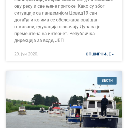
ову реку и све њене притоке. Како су због
ситуације са пандемијом Цовид19 сви
догађаји којима се обележава овај дан
отказани, едукација о значају Дунава је
премештена на интернет. Републичка
дирекција за воде, ЈВП
29. јун 2020.
ОПШИРНИЈЕ »
ВЕСТИ