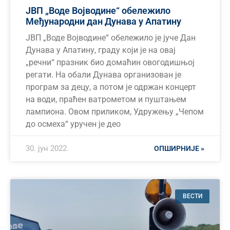
ЈВП „Воде Војводине“ обележило
Међународни дан Дунава у Апатину
ЈВП „Воде Војводине“ обележило је јуче Дан
Дунава у Апатину, граду који је на овај
„речни“ празник био домаћин овогодишњој
регати. На обали Дунава организован је
програм за децу, а потом је одржан концерт
на води, праћен ватрометом и пуштањем
лампиона. Овом приликом, Удружењу „Чепом
до осмеха“ уручен је део
30. јун 2022.
ОПШИРНИЈЕ »
ВЕСТИ