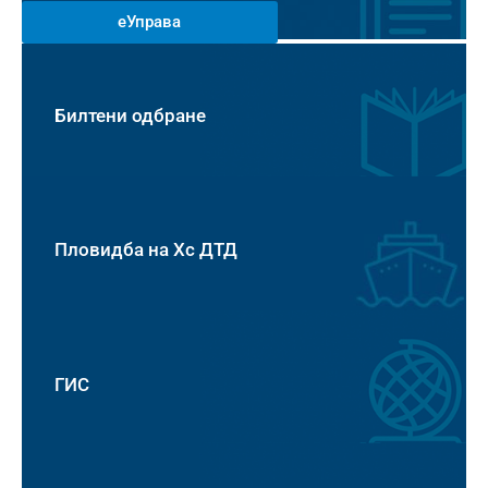
еУправа
Билтени одбране
Пловидба на Хс ДТД
ГИС