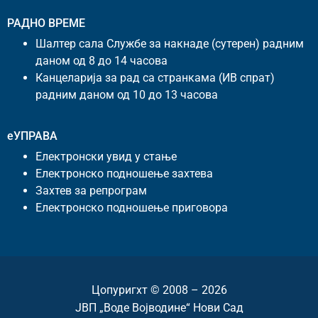
РАДНО ВРЕМЕ
Шалтер сала Службе за накнаде (сутерен) радним
даном од 8 до 14 часова
Канцеларија за рад са странкама (ИВ спрат)
радним даном од 10 до 13 часова
еУПРАВА
Електронски увид у стање
Електронско подношење захтева
Захтев за репрограм
Електронско подношење приговора
Цопyригхт © 2008 – 2026
ЈВП „Воде Војводине“ Нови Сад