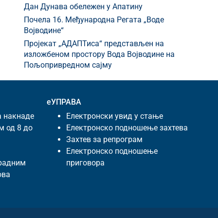
Дан Дунава обележен у Апатину
Почела 16. Међународна Регата „Воде
Војводине“
Пројекат „АДАПТиса“ представљен на
изложбеном простору Вода Војводине на
Пољопривредном сајму
еУПРАВА
а накнаде
Електронски увид у стање
м од 8 до
Електронско подношење захтева
Захтев за репрограм
Електронско подношење
 радним
приговора
ова