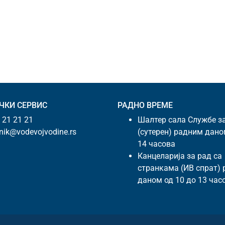
ЧКИ СЕРВИС
РАДНО ВРЕМЕ
 21 21 21
Шалтер сала Службе з
snik@vodevojvodine.rs
(сутерен) радним дано
14 часова
Канцеларија за рад са
странкама (ИВ спрат)
даном од 10 до 13 час