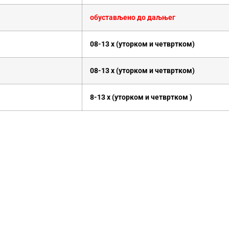
обустављено до даљњег
08-13 х (уторком и четвртком)
08-13 х (уторком и четвртком)
8-13 х
(уторком и четвртком )