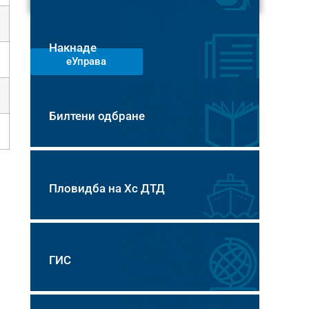
Накнаде
еУправа
Билтени одбране
Пловидба на Хс ДТД
ГИС