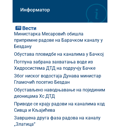
Информатор
Вести
Министарка Месаровић обишла
припремне радове на Барачком каналу у
Бездану
Обустава пловидбе на каналима у Бачкој
Потпуна забрана захватања воде из
Хидросистема ДТД на подручју Бачке
Због ниског водостаја Дунава министар
Гламочић посетио Бездан
Обустављено наводњавање на појединим
деоницама Хс ДТД
Приводе се крају радови на каналима код
Сивца и Кљајићева
Завршена друга фаза радова на каналу
„Златица“