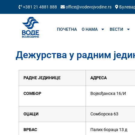
+381 21 4881 888
office@vodevojvodine.rs
Булевар
ПОЧЕТНА
О НАМА
ВЕСТИ
Дежурства у радним јед
РАДНЕ ЈЕДИНИЦЕ
АДРЕСА
СОМБОР
Војвођанска 16/И
ОЏАЦИ
Сомборска 63
ВРБАС
Палих бораца 13 д