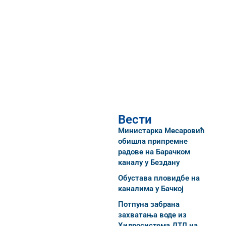
Вести
Министарка Месаровић
обишла припремне
радове на Барачком
каналу у Бездану
Обустава пловидбе на
каналима у Бачкој
Потпуна забрана
захватања воде из
Хидросистема ДТД на