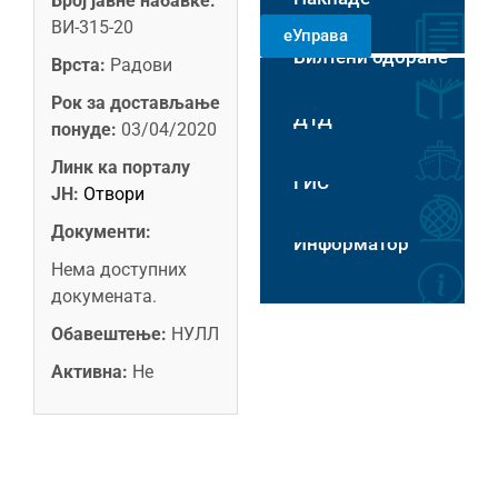
Број јавне набавке:
РАДНИМ
ВИ-315-20
еУправа
ДАНИМА 8-14
Билтени одбране
ЧАСОВА
Врста:
Радови
Пловидба на Хс
Рок за достављање
ДТД
понуде:
03/04/2020
Линк ка порталу
ГИС
ЈН:
Отвори
Документи:
Информатор
Нема доступних
докумената.
Обавештење:
НУЛЛ
Активна:
Не