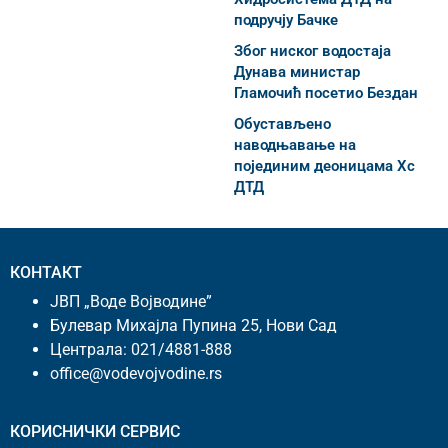
подручју Бачке
Због ниског водостаја
Дунава министар
Гламочић посетио Бездан
Обустављено
наводњавање на
појединим деоницама Хс
ДТД
КОНТАКТ
ЈВП „Воде Војводине”
Булевар Михајла Пупина 25, Нови Сад
Централа:
021/4881-888
office@vodevojvodine.rs
КОРИСНИЧКИ СЕРВИС