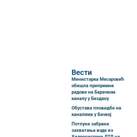
Вести
Министарка Месаровић
обишла припремне
радове на Барачком
каналу у Бездану
Обустава пловидбе на
каналима у Бачкој
Потпуна забрана
захватања воде из
Хидросистема ДТД на