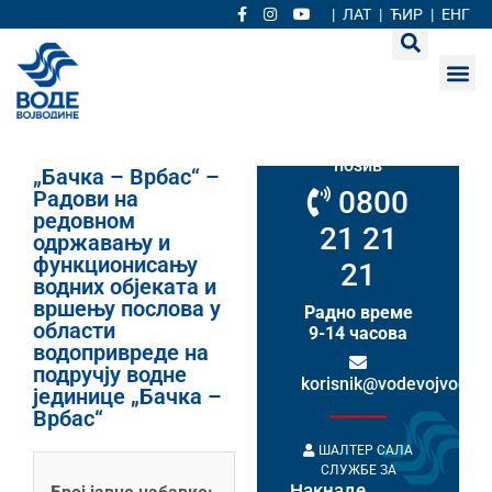
|
ЛАТ
|
ЋИР
|
ЕНГ
Кориснички
сервис
Бесплатан
позив
„Бачка – Врбас“ –
0800
Радови на
редовном
21 21
одржавању и
функционисању
21
водних објеката и
вршењу послова у
Радно време
области
9-14 часова
водопривреде на
подручју водне
korisnik@vodevojvodine
јединице „Бачка –
Врбас“
ШАЛТЕР САЛА
СЛУЖБЕ ЗА
Накнаде
НАКНАДЕ