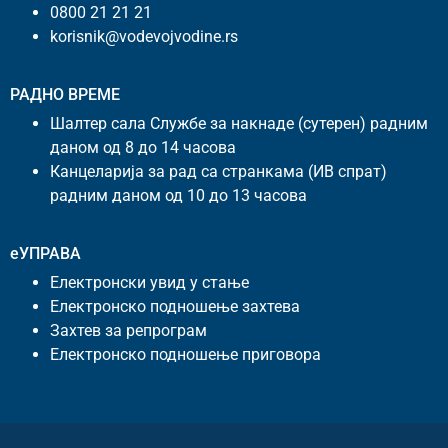
0800 21 21 21
korisnik@vodevojvodine.rs
РАДНО ВРЕМЕ
Шалтер сала Службе за накнаде (сутерен) радним
даном од 8 до 14 часова
Канцеларија за рад са странкама (ИВ спрат)
радним даном од 10 до 13 часова
еУПРАВА
Електронски увид у стање
Електронско подношење захтева
Захтев за репрограм
Електронско подношење приговора