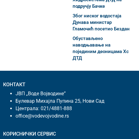
подручју Бачке
Због ниског водостаја
Дунава министар
Гламочић посетио Бездан
Обустављено
наводњавање на
појединим деоницама Хс
ДТД
КОНТАКТ
ЈВП „Воде Војводине”
Булевар Михајла Пупина 25, Нови Сад
Централа:
021/4881-888
office@vodevojvodine.rs
КОРИСНИЧКИ СЕРВИС