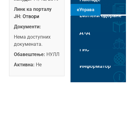
РАДНИМ
Линк ка порталу
еУправа
ДАНИМА 8-14
Билтени одбране
ЧАСОВА
ЈН:
Отвори
Пловидба на Хс
Документи:
ДТД
Нема доступних
докумената.
ГИС
Обавештење:
НУЛЛ
Активна:
Не
Информатор