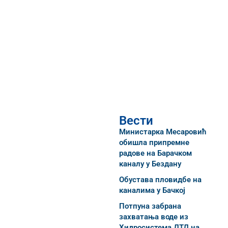
Вести
Министарка Месаровић
обишла припремне
радове на Барачком
каналу у Бездану
Обустава пловидбе на
каналима у Бачкој
Потпуна забрана
захватања воде из
Хидросистема ДТД на