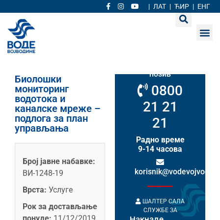
|
ЛАТ
|
ЋИР
|
ЕНГ
Кориснички
сервис
Бесплатан
позив
Биолошки
0800
мониторинг
водотока и
21 21
каналске мреже –
подлога за план
21
управљања
Радно време
9-14 часова
Број јавне набавке:
korisnik@vodevojvodine
ВИ-1248-19
Врста:
Услуге
ШАЛТЕР САЛА
Рок за достављање
СЛУЖБЕ ЗА
понуде:
11/12/2019
Накнаде
НАКНАДЕ