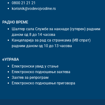
0800 21 21 21
korisnik@vodevojvodine.rs
РАДНО ВРЕМЕ
Шалтер сала Службе за накнаде (сутерен) радним
даном од 8 до 14 часова
Канцеларија за рад са странкама (ИВ спрат)
радним даном од 10 до 13 часова
еУПРАВА
Електронски увид у стање
Електронско подношење захтева
Захтев за репрограм
Електронско подношење приговора