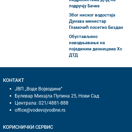
подручју Бачке
Због ниског водостаја
Дунава министар
Гламочић посетио Бездан
Обустављено
наводњавање на
појединим деоницама Хс
ДТД
КОНТАКТ
ЈВП „Воде Војводине”
Булевар Михајла Пупина 25, Нови Сад
Централа:
021/4881-888
office@vodevojvodine.rs
КОРИСНИЧКИ СЕРВИС