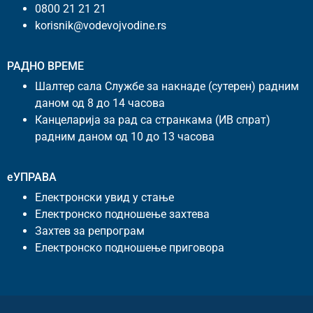
0800 21 21 21
korisnik@vodevojvodine.rs
РАДНО ВРЕМЕ
Шалтер сала Службе за накнаде (сутерен) радним
даном од 8 до 14 часова
Канцеларија за рад са странкама (ИВ спрат)
радним даном од 10 до 13 часова
еУПРАВА
Електронски увид у стање
Електронско подношење захтева
Захтев за репрограм
Електронско подношење приговора