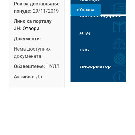
Рок за достављање
РАДНИМ
еУправа
ДАНИМА 8-14
понуде:
29/11/2019
Билтени одбране
ЧАСОВА
Пловидба на Хс
Линк ка порталу
ЈН:
Отвори
ДТД
Документи:
Нема доступних
ГИС
докумената.
Информатор
Обавештење:
НУЛЛ
Активна:
Да