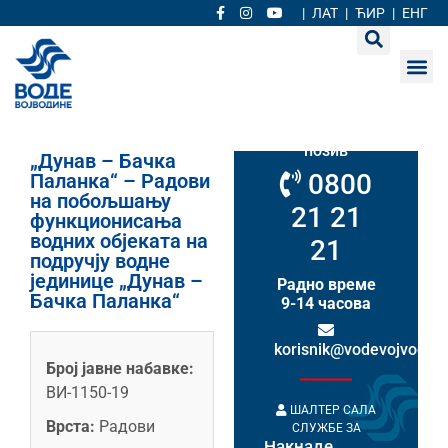
|
ЛАТ
|
ЋИР
|
ЕНГ
Кориснички
сервис
Бесплатан
позив
„Дунав – Бачка
0800
Паланка“ – Радови
на побољшању
21 21
функционисања
водних објеката на
21
подручју водне
јединице „Дунав –
Радно време
Бачка Паланка“
9-14 часова
korisnik@vodevojvodine
Број јавне набавке:
ВИ-1150-19
ШАЛТЕР САЛА
Врста:
Радови
СЛУЖБЕ ЗА
Накнаде
НАКНАДЕ