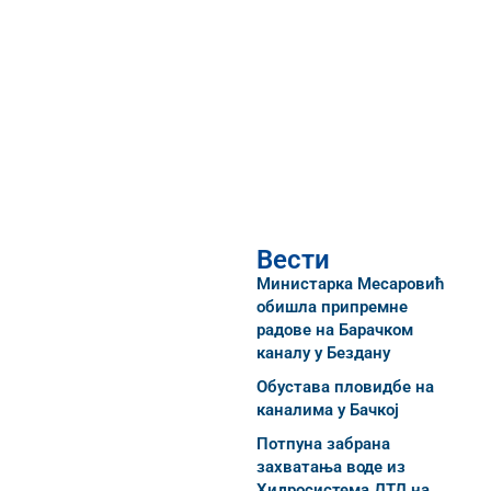
Вести
Министарка Месаровић
обишла припремне
радове на Барачком
каналу у Бездану
Обустава пловидбе на
каналима у Бачкој
Потпуна забрана
захватања воде из
Хидросистема ДТД на