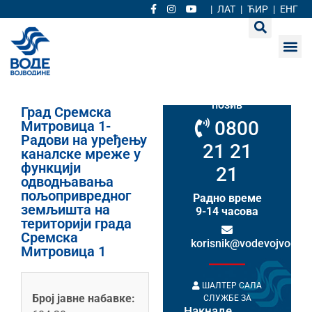
|
ЛАТ
|
ЋИР
|
ЕНГ
Кориснички
сервис
Бесплатан
позив
Град Сремска
0800
Митровица 1-
Радови на уређењу
21 21
каналске мреже у
функцији
21
одводњавања
пољопривредног
Радно време
земљишта на
9-14 часова
територији града
Сремска
korisnik@vodevojvodine
Митровица 1
ШАЛТЕР САЛА
Број јавне набавке:
СЛУЖБЕ ЗА
Накнаде
НАКНАДЕ