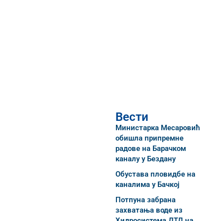
Вести
Министарка Месаровић
обишла припремне
радове на Барачком
каналу у Бездану
Обустава пловидбе на
каналима у Бачкој
Потпуна забрана
захватања воде из
Хидросистема ДТД на