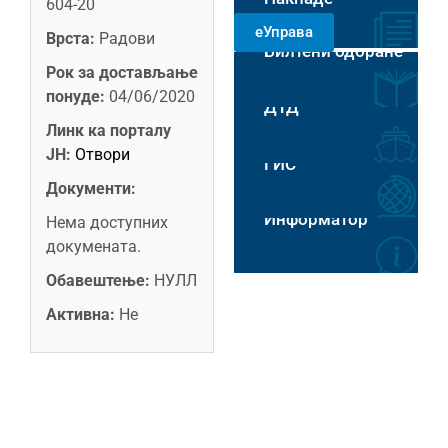
604-20
РАДНИМ
еУправа
ДАНИМА 8-14
Врста:
Радови
Билтени одбране
ЧАСОВА
Пловидба на Хс
Рок за достављање
понуде:
04/06/2020
ДТД
Линк ка порталу
ЈН:
Отвори
ГИС
Документи:
Информатор
Нема доступних
докумената.
Обавештење:
НУЛЛ
Активна:
Не