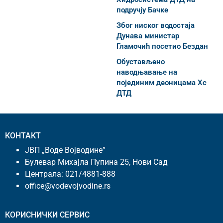
подручју Бачке
Због ниског водостаја
Дунава министар
Гламочић посетио Бездан
Обустављено
наводњавање на
појединим деоницама Хс
ДТД
КОНТАКТ
ЈВП „Воде Војводине”
Булевар Михајла Пупина 25, Нови Сад
Централа:
021/4881-888
office@vodevojvodine.rs
КОРИСНИЧКИ СЕРВИС