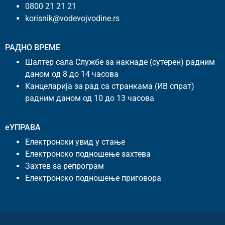
0800 21 21 21
korisnik@vodevojvodine.rs
РАДНО ВРЕМЕ
Шалтер сала Службе за накнаде (сутерен) радним
даном од 8 до 14 часова
Канцеларија за рад са странкама (ИВ спрат)
радним даном од 10 до 13 часова
еУПРАВА
Електронски увид у стање
Електронско подношење захтева
Захтев за репрограм
Електронско подношење приговора