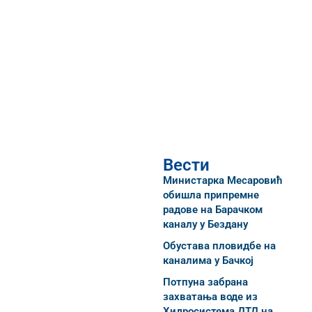
Вести
Министарка Месаровић
обишла припремне
радове на Барачком
каналу у Бездану
Обустава пловидбе на
каналима у Бачкој
Потпуна забрана
захватања воде из
Хидросистема ДТД на