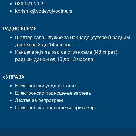
0800 21 21 21
korisnik@vodevojvodine.rs
РАДНО ВРЕМЕ
Шалтер сала Службе за накнаде (сутерен) радним
даном од 8 до 14 часова
Канцеларија за рад са странкама (ИВ спрат)
радним даном од 10 до 13 часова
еУПРАВА
Електронски увид у стање
Електронско подношење захтева
Захтев за репрограм
Електронско подношење приговора