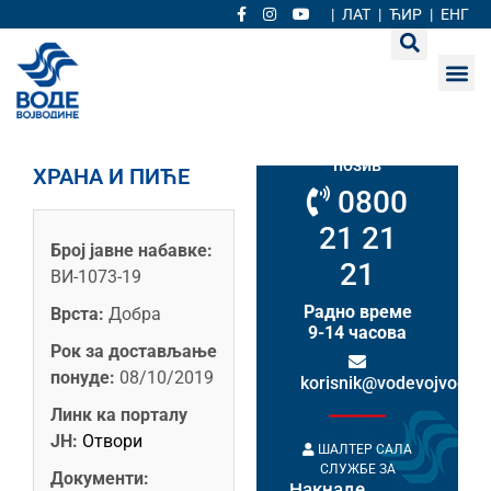
|
ЛАТ
|
ЋИР
|
ЕНГ
Кориснички
сервис
Бесплатан
позив
ХРАНА И ПИЋЕ
0800
21 21
Број јавне набавке:
21
ВИ-1073-19
Радно време
Врста:
Добра
9-14 часова
Рок за достављање
понуде:
08/10/2019
korisnik@vodevojvodine
Линк ка порталу
ЈН:
Отвори
ШАЛТЕР САЛА
СЛУЖБЕ ЗА
Документи:
Накнаде
НАКНАДЕ