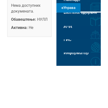
РАДНИМ
Нема доступних
еУправа
ДАНИМА 8-14
докумената.
Билтени одбране
ЧАСОВА
Пловидба на Хс
Обавештење:
НУЛЛ
ДТД
Активна:
Не
ГИС
Информатор