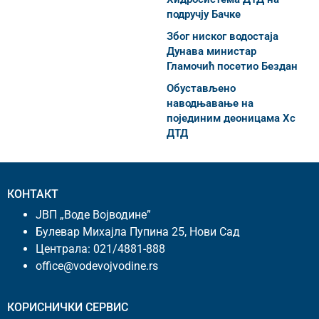
подручју Бачке
Због ниског водостаја
Дунава министар
Гламочић посетио Бездан
Обустављено
наводњавање на
појединим деоницама Хс
ДТД
КОНТАКТ
ЈВП „Воде Војводине”
Булевар Михајла Пупина 25, Нови Сад
Централа:
021/4881-888
office@vodevojvodine.rs
КОРИСНИЧКИ СЕРВИС