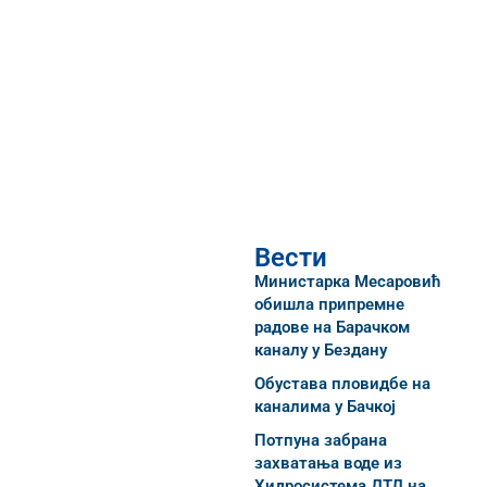
Вести
Министарка Месаровић
обишла припремне
радове на Барачком
каналу у Бездану
Обустава пловидбе на
каналима у Бачкој
Потпуна забрана
захватања воде из
Хидросистема ДТД на