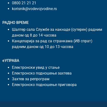
0800 21 21 21
korisnik@vodevojvodine.rs
РАДНО ВРЕМЕ
Шалтер сала Службе за накнаде (сутерен) радним
даном од 8 до 14 часова
Канцеларија за рад са странкама (ИВ спрат)
радним даном од 10 до 13 часова
еУПРАВА
Електронски увид у стање
Електронско подношење захтева
Захтев за репрограм
Електронско подношење приговора