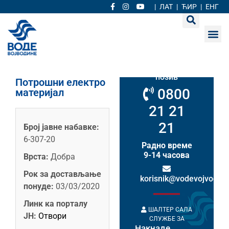
|
ЛАТ
|
ЋИР
|
ЕНГ
Кориснички
сервис
Бесплатан
позив
Потрошни електро
0800
материјал
21 21
21
Број јавне набавке:
6-307-20
Радно време
9-14 часова
Врста:
Добра
Рок за достављање
korisnik@vodevojvodine
понуде:
03/03/2020
Линк ка порталу
ШАЛТЕР САЛА
ЈН:
Отвори
СЛУЖБЕ ЗА
Накнаде
НАКНАДЕ