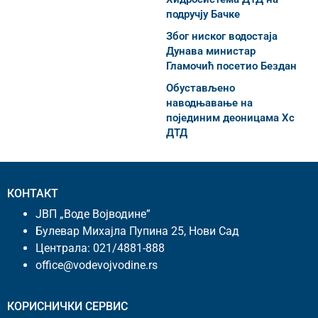
подручју Бачке
Због ниског водостаја
Дунава министар
Гламочић посетио Бездан
Обустављено
наводњавање на
појединим деоницама Хс
ДТД
КОНТАКТ
ЈВП „Воде Војводине”
Булевар Михајла Пупина 25, Нови Сад
Централа:
021/4881-888
office@vodevojvodine.rs
КОРИСНИЧКИ СЕРВИС