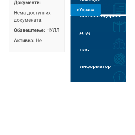
Документи:
РАДНИМ
еУправа
ДАНИМА 8-14
Нема доступних
Билтени одбране
ЧАСОВА
Пловидба на Хс
докумената.
Обавештење:
НУЛЛ
ДТД
Активна:
Не
ГИС
Информатор