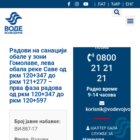
|
ЛАТ
|
ЋИР
|
ЕНГ
Кориснички
сервис
Бесплатан
позив
Радови на санацији
0800
обале у зони
Гомолаве, лева
21 21
обала реке Саве од
ркм 120+347 до
21
ркм 121+277 –
прва фаза радова
Радно време
од ркм 120+347 до
9-14 часова
ркм 120+597
korisnik@vodevojvodine
Број јавне набавке:
ШАЛТЕР САЛА
ВИ-887-17
СЛУЖБЕ ЗА
Накнаде
Врста:
Радови
НАКНАДЕ