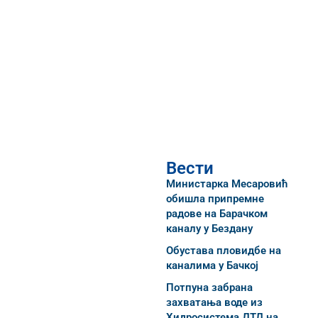
Вести
Министарка Месаровић
обишла припремне
радове на Барачком
каналу у Бездану
Обустава пловидбе на
каналима у Бачкој
Потпуна забрана
захватања воде из
Хидросистема ДТД на