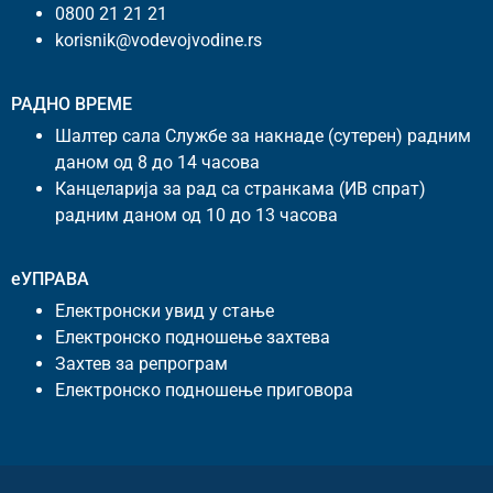
0800 21 21 21
korisnik@vodevojvodine.rs
РАДНО ВРЕМЕ
Шалтер сала Службе за накнаде (сутерен) радним
даном од 8 до 14 часова
Канцеларија за рад са странкама (ИВ спрат)
радним даном од 10 до 13 часова
еУПРАВА
Електронски увид у стање
Електронско подношење захтева
Захтев за репрограм
Електронско подношење приговора