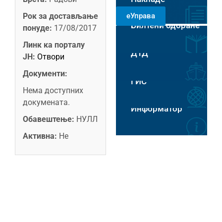
РАДНИМ
Рок за достављање
еУправа
ДАНИМА 8-14
Билтени одбране
ЧАСОВА
понуде:
17/08/2017
Пловидба на Хс
Линк ка порталу
ДТД
ЈН:
Отвори
Документи:
ГИС
Нема доступних
докумената.
Информатор
Обавештење:
НУЛЛ
Активна:
Не