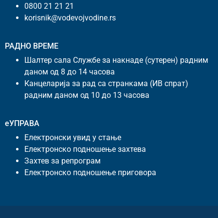
0800 21 21 21
korisnik@vodevojvodine.rs
РАДНО ВРЕМЕ
Шалтер сала Службе за накнаде (сутерен) радним
даном од 8 до 14 часова
Канцеларија за рад са странкама (ИВ спрат)
радним даном од 10 до 13 часова
еУПРАВА
Електронски увид у стање
Електронско подношење захтева
Захтев за репрограм
Електронско подношење приговора