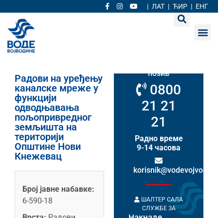
|
ЛАТ
|
ЋИР
|
ЕНГ
Кориснички
сервис
Бесплатан
позив
Радови на уређењу
0800
каналске мреже у
функцији
21 21
одводњавања
пољопривредног
21
земљишта на
територији
Радно време
Општине Нови
9-14 часова
Кнежевац
korisnik@vodevojvodine
Број јавне набавке:
ШАЛТЕР САЛА
6-590-18
СЛУЖБЕ ЗА
Накнаде
Врста:
Радови
НАКНАДЕ