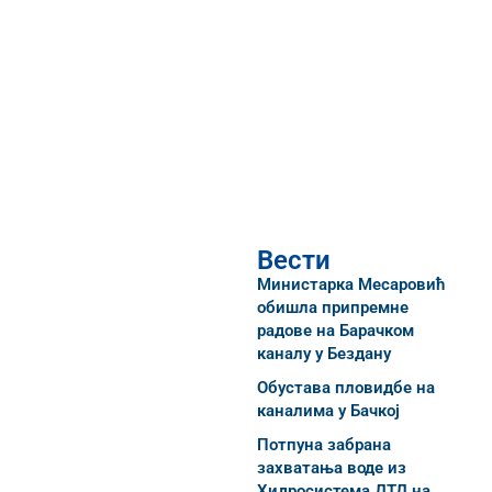
Вести
Министарка Месаровић
обишла припремне
радове на Барачком
каналу у Бездану
Обустава пловидбе на
каналима у Бачкој
Потпуна забрана
захватања воде из
Хидросистема ДТД на