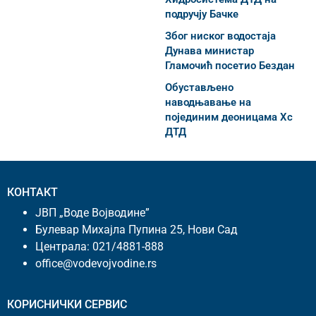
подручју Бачке
Због ниског водостаја
Дунава министар
Гламочић посетио Бездан
Обустављено
наводњавање на
појединим деоницама Хс
ДТД
КОНТАКТ
ЈВП „Воде Војводине”
Булевар Михајла Пупина 25, Нови Сад
Централа:
021/4881-888
office@vodevojvodine.rs
КОРИСНИЧКИ СЕРВИС