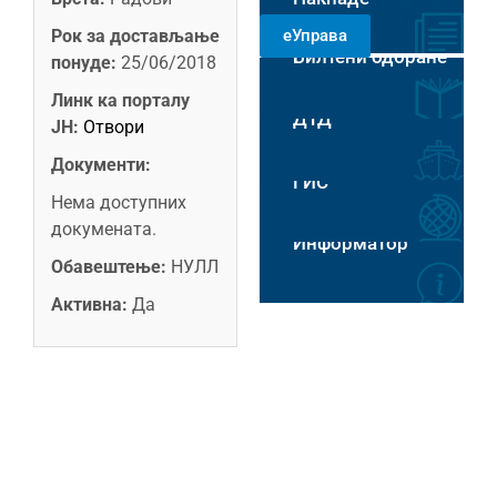
РАДНИМ
Рок за достављање
еУправа
ДАНИМА 8-14
Билтени одбране
ЧАСОВА
понуде:
25/06/2018
Пловидба на Хс
Линк ка порталу
ДТД
ЈН:
Отвори
Документи:
ГИС
Нема доступних
докумената.
Информатор
Обавештење:
НУЛЛ
Активна:
Да