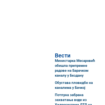
Вести
Министарка Месаровић
обишла припремне
радове на Барачком
каналу у Бездану
Обустава пловидбе на
каналима у Бачкој
Потпуна забрана
захватања воде из
Хидросистема ДТД на