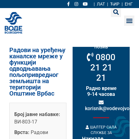
|
ЛАТ
|
ЋИР
|
ЕНГ
Кориснички
сервис
Бесплатан
позив
Радови на уређењу
0800
каналске мреже у
функцији
21 21
одводњавања
пољопривредног
21
земљишта на
територији
Радно време
Општине Врбас
9-14 часова
korisnik@vodevojvodine
Број јавне набавке:
ВИ-803-17
ШАЛТЕР САЛА
Врста:
Радови
СЛУЖБЕ ЗА
Накнаде
НАКНАДЕ