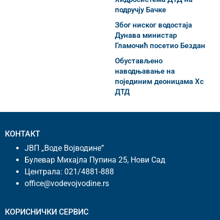
подручју Бачке
Због ниског водостаја
Дунава министар
Гламочић посетио Бездан
Обустављено
наводњавање на
појединим деоницама Хс
ДТД
КОНТАКТ
ЈВП „Воде Војводине”
Булевар Михајла Пупина 25, Нови Сад
Централа:
021/4881-888
office@vodevojvodine.rs
КОРИСНИЧКИ СЕРВИС