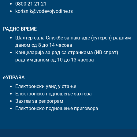
0800 21 21 21
korisnik@vodevojvodine.rs
РАДНО ВРЕМЕ
Шалтер сала Службе за накнаде (сутерен) радним
даном од 8 до 14 часова
Канцеларија за рад са странкама (ИВ спрат)
радним даном од 10 до 13 часова
еУПРАВА
Електронски увид у стање
Електронско подношење захтева
Захтев за репрограм
Електронско подношење приговора