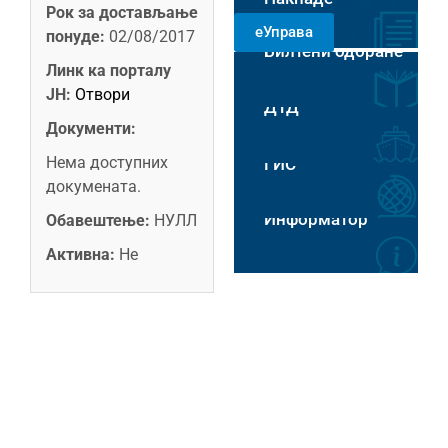
Рок за достављање
РАДНИМ
еУправа
ДАНИМА 8-14
понуде:
02/08/2017
Билтени одбране
ЧАСОВА
Пловидба на Хс
Линк ка порталу
ЈН:
Отвори
ДТД
Документи:
Нема доступних
ГИС
докумената.
Информатор
Обавештење:
НУЛЛ
Активна:
Не