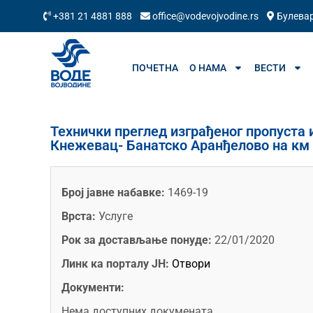
+381 21 4881 888
office@vodevojvodine.rs
Булевар
ПОЧЕТНА
О НАМА
ВЕСТИ
Технички преглед изграђеног пропуста 
Кнежевац- Банатско Аранђелово на км
Број јавне набавке:
1469-19
Врста:
Услуге
Рок за достављање понуде:
22/01/2020
Линк ка порталу ЈН:
Отвори
Документи:
Нема доступних докумената.