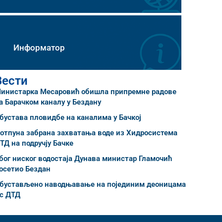
Информатор
Вести
инистарка Месаровић обишла припремне радове
а Барачком каналу у Бездану
бустава пловидбе на каналима у Бачкој
отпуна забрана захватања воде из Хидросистема
ТД на подручју Бачке
бог ниског водостаја Дунава министар Гламочић
осетио Бездан
бустављено наводњавање на појединим деоницама
с ДТД