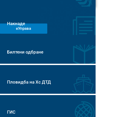
Накнаде
еУправа
Билтени одбране
Пловидба на Хс ДТД
ГИС