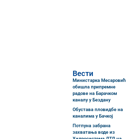
Вести
Министарка Месаровић
обишла припремне
радове на Барачком
каналу у Бездану
Обустава пловидбе на
каналима у Бачкој
Потпуна забрана
захватања воде из
Хидросистема ДТД на