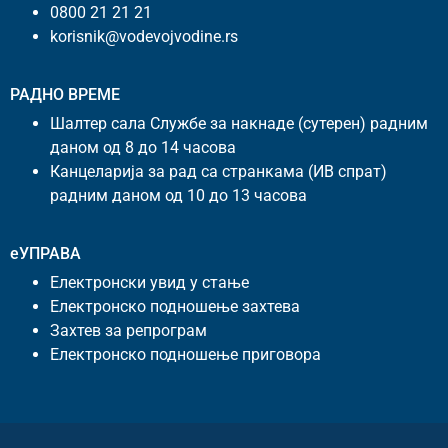
0800 21 21 21
korisnik@vodevojvodine.rs
РАДНО ВРЕМЕ
Шалтер сала Службе за накнаде (сутерен) радним
даном од 8 до 14 часова
Канцеларија за рад са странкама (ИВ спрат)
радним даном од 10 до 13 часова
еУПРАВА
Електронски увид у стање
Електронско подношење захтева
Захтев за репрограм
Електронско подношење приговора