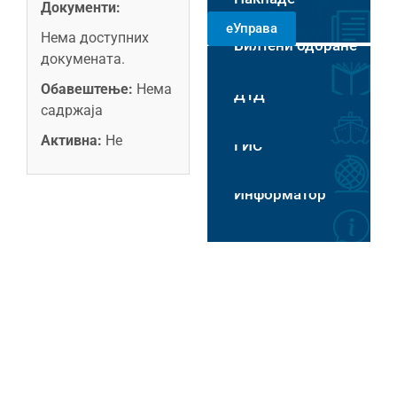
Документи:
РАДНИМ
еУправа
ДАНИМА 8-14
Нема доступних
Билтени одбране
ЧАСОВА
Пловидба на Хс
докумената.
Обавештење:
Нема
ДТД
садржаја
Активна:
Не
ГИС
Информатор