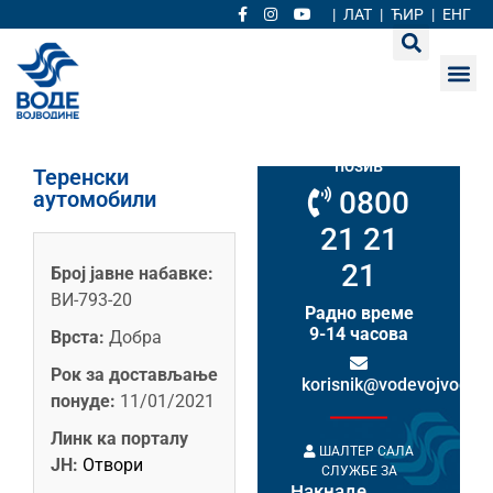
|
ЛАТ
|
ЋИР
|
ЕНГ
Кориснички
сервис
Бесплатан
позив
Теренски
0800
аутомобили
21 21
21
Број јавне набавке:
ВИ-793-20
Радно време
9-14 часова
Врста:
Добра
Рок за достављање
korisnik@vodevojvodine
понуде:
11/01/2021
Линк ка порталу
ШАЛТЕР САЛА
ЈН:
Отвори
СЛУЖБЕ ЗА
Накнаде
НАКНАДЕ