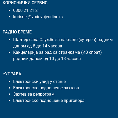
КОРИСНИЧКИ СЕРВИС
0800 21 21 21
korisnik@vodevojvodine.rs
РАДНО ВРЕМЕ
Шалтер сала Службе за накнаде (сутерен) радним
даном од 8 до 14 часова
Канцеларија за рад са странкама (ИВ спрат)
радним даном од 10 до 13 часова
еУПРАВА
Електронски увид у стање
Електронско подношење захтева
Захтев за репрограм
Електронско подношење приговора