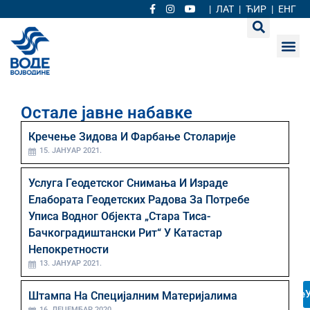
|
ЛАТ
|
ЋИР
|
ЕНГ
Остале јавне набавке
Кречење Зидова И Фарбање Столарије
15. ЈАНУАР 2021.
Услуга Геодетског Снимања И Израде
Елабората Геодетских Радова За Потребе
Уписа Водног Објекта „Стара Тиса-
Бачкоградиштански Рит“ У Катастар
Непокретности
13. ЈАНУАР 2021.
е
Штампа На Специјалним Материјалима
16. ДЕЦЕМБАР 2020.