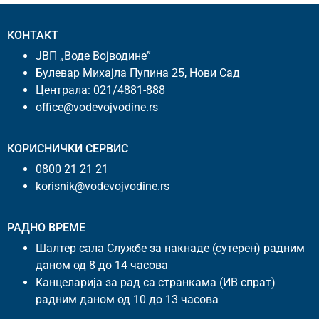
КОНТАКТ
ЈВП „Воде Војводине”
Булевар Михајла Пупина 25, Нови Сад
Централа:
021/4881-888
office@vodevojvodine.rs
КОРИСНИЧКИ СЕРВИС
0800 21 21 21
korisnik@vodevojvodine.rs
РАДНО ВРЕМЕ
Шалтер сала Службе за накнаде (сутерен) радним
даном од 8 до 14 часова
Канцеларија за рад са странкама (ИВ спрат)
радним даном од 10 до 13 часова