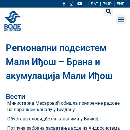
|
ЛАТ
|
ЋИР
|
ЕНГ
Регионални подсистем
Мали Иђош – Брана и
акумулација Мали Иђош
Вести
Министарка Месаровић обишла припремне радове
на Барачком каналу у Бездану
Обустава пловидбе на каналима у Бачкој
Потпуна забрана захватања воде из Хидросистема