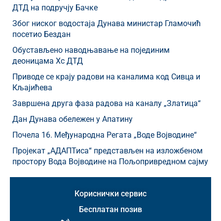
ДТД на подручју Бачке
Због ниског водостаја Дунава министар Гламочић
посетио Бездан
Обустављено наводњавање на појединим
деоницама Хс ДТД
Приводе се крају радови на каналима код Сивца и
Кљајићева
Завршена друга фаза радова на каналу „Златица“
Дан Дунава обележен у Апатину
Почела 16. Међународна Регата „Воде Војводине“
Пројекат „АДАПТиса“ представљен на изложбеном
простору Вода Војводине на Пољопривредном сајму
Кориснички сервис
Бесплатан позив