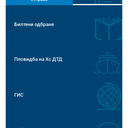
Билтени одбране
Пловидба на Хс ДТД
ГИС