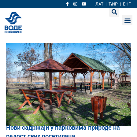
|
ЛАТ
|
ЋИР
|
ЕНГ
Нови садржаји у парковима природе на
радост свих посетилаца