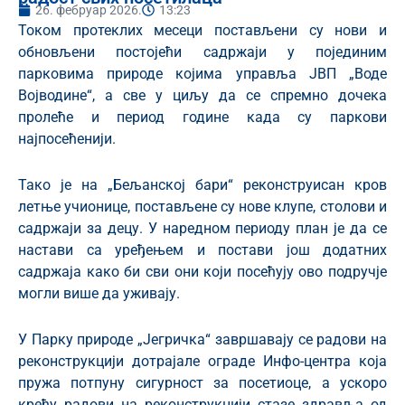
26. фебруар 2026.
13:23
Током протеклих месеци постављени су нови и
обновљени постојећи садржаји у појединим
парковима природе којима управља ЈВП „Воде
Војводине“, а све у циљу да се спремно дочека
пролеће и период године када су паркови
најпосећенији.
Тако је на „Бељанској бари“ реконструисан кров
летње учионице, постављене су нове клупе, столови и
садржаји за децу. У наредном периоду план је да се
настави са уређењем и постави још додатних
садржаја како би сви они који посећују ово подручје
могли више да уживају.
У Парку природе „Јегричка“ завршавају се радови на
реконструкцији дотрајале ограде Инфо-центра која
пружа потпуну сигурност за посетиоце, а ускоро
крећу радови на реконструкцији стазе здравља од