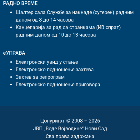
РАДНО ВРЕМЕ
Шалтер сала Службе за накнаде (сутерен) радним
даном од 8 до 14 часова
Канцеларија за рад са странкама (ИВ спрат)
радним даном од 10 до 13 часова
еУПРАВА
Електронски увид у стање
Електронско подношење захтева
Захтев за репрограм
Електронско подношење приговора
Цопyригхт © 2008 – 2026
ЈВП „Воде Војводине“ Нови Сад
Сва права задржана