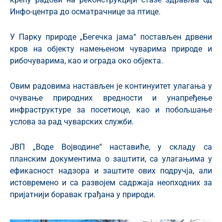
Инфо-центра до осматрачнице за птице.
У Парку природе „Бегечка јама“ постављен дрвени
кров на објекту намењеном чуварима природе и
рибочуварима, као и ограда око објекта.
Овим радовима настављен је континуитет улагања у
очување природних вредности и унапређење
инфраструктуре за посетиоце, као и побољшање
услова за рад чуварских служби.
ЈВП „Воде Војводине“ наставиће, у складу са
планским документима о заштити, са улагањима у
ефикасност надзора и заштите ових подручја, али
истовремено и са развојем садржаја неопходних за
пријатнији боравак грађана у природи.