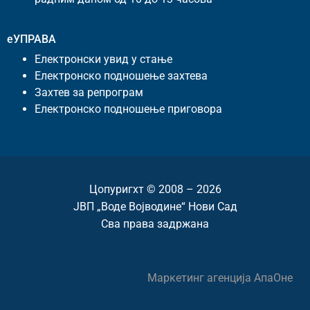
еУПРАВА
Електронски увид у стање
Електронско подношење захтева
Захтев за репрограм
Електронско подношење приговора
Цопyригхт © 2008 – 2026
ЈВП „Воде Војводине“ Нови Сад
Сва права задржана
Маркетинг агенција
АпаОне