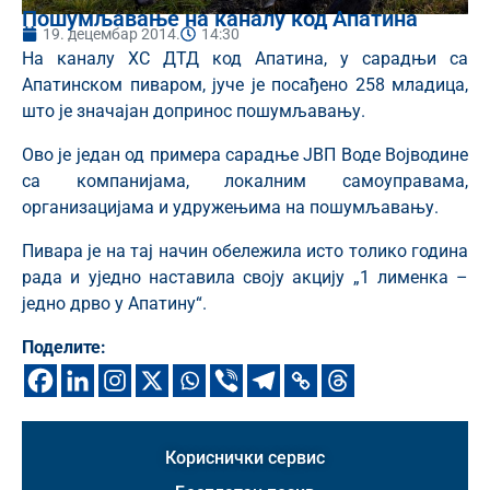
Пошумљавање на каналу код Апатина
19. децембар 2014.
14:30
На каналу ХС ДТД код Апатина, у сарадњи са
Апатинском пиваром, јуче је посађено 258 младица,
што је значајан допринос пошумљавању.
Ово је један од примера сарадње ЈВП Воде Војводине
са компанијама, локалним самоуправама,
организацијама и удружењима на пошумљавању.
Пивара је на тај начин обележила исто толико година
рада и уједно наставила своју акцију „1 лименка –
једно дрво у Апатину“.
Поделите:
Кориснички сервис