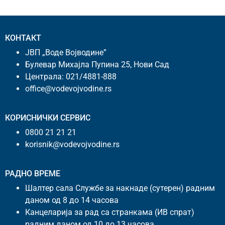
КОНТАКТ
ЈВП „Воде Војводине”
Булевар Михајла Пупина 25, Нови Сад
Централа:
021/4881-888
office@vodevojvodine.rs
КОРИСНИЧКИ СЕРВИС
0800 21 21 21
korisnik@vodevojvodine.rs
РАДНО ВРЕМЕ
Шалтер сала Службе за накнаде (сутерен) радним
даном од 8 до 14 часова
Канцеларија за рад са странкама (ИВ спрат)
радним даном од 10 до 13 часова