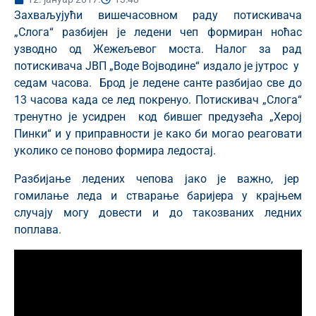
Захваљујући вишечасовном раду потискивача
„Слога“ разбијен је ледени чеп формиран ноћас
узводно од Жежељевог моста. Налог за рад
потискивача ЈВП „Воде Војводине“ издало је јутрос у
седам часова. Брод је ледене санте разбијао све до
13 часова када се лед покренуо. Потискивач „Слога“
тренутно је усидрен код бившег предузећа „Херој
Пинки“ и у приправности је како би могао реаговати
уколико се поново формира ледостај.
Разбијање ледених чепова јако је важно, јер
гомилање леда и стварање баријера у крајњем
случају могу довести и до такозваних ледних
поплава.