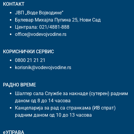
КОНТАКТ
ЈВП „Воде Војводине”
Булевар Михајла Пупина 25, Нови Сад
Централа:
021/4881-888
office@vodevojvodine.rs
КОРИСНИЧКИ СЕРВИС
0800 21 21 21
korisnik@vodevojvodine.rs
РАДНО ВРЕМЕ
Шалтер сала Службе за накнаде (сутерен) радним
даном од 8 до 14 часова
Канцеларија за рад са странкама (ИВ спрат)
радним даном од 10 до 13 часова
еУПРАВА