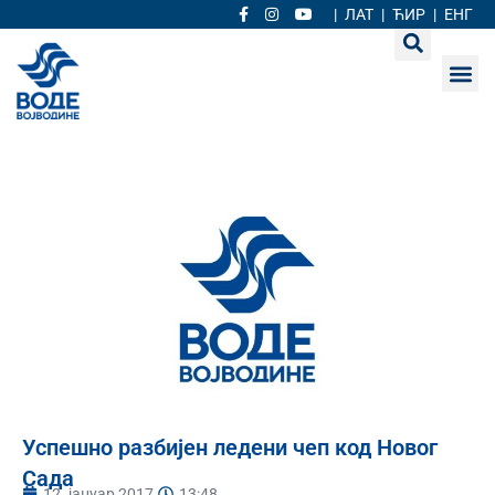
|
ЛАТ
|
ЋИР
|
ЕНГ
Успешно разбијен ледени чеп код Новог
Сада
12. јануар 2017.
13:48