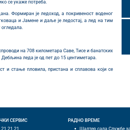
ико се укаже потреба.
ана. Формиран је ледоход, а покривеност воденог
тковаца и Јамене и даље је ледостај, а лед на тим
 огледала.
проводи на 708 километара Саве, Тисе и банатских
 Дебљина леда је од пет до 15 центиметара.
ст и стање пловила, пристана и сплавова који се
ЧКИ СЕРВИС
РАДНО ВРЕМЕ
 21 21 21
Шалтер сала Службе з