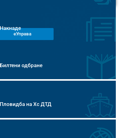
Накнаде
еУправа
Билтени одбране
Пловидба на Хс ДТД