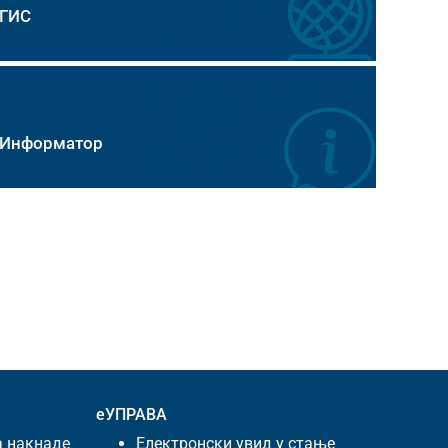
ГИС
Информатор
еУПРАВА
а накнаде
Електронски увид у стање