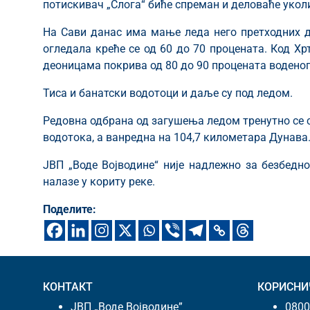
потискивач „Слога“ биће спреман и деловаће укол
На Сави данас има мање леда него претходних д
огледала креће се од 60 до 70 процената. Код Хр
деоницама покрива од 80 до 90 процената воденог
Тиса и банатски водотоци и даље су под ледом.
Редовна одбрана од загушења ледом тренутно се с
водотока, а ванредна на 104,7 километара Дунава.
ЈВП „Воде Војводине“ није надлежно за безбедно
налазе у кориту реке.
Поделите:
КОНТАКТ
КОРИСНИ
ЈВП „Воде Војводине”
0800