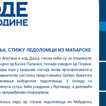
АЉА, СТИЖУ ЛЕДОЛОМЦИ ИЗ МАЂАРСКЕ
у Апатина и код Даља током ноћи су се покренуле,
одно од Бачке Паланке, тачније узводно од Плавне.
да, који у крајњем случају може проузроковати и
једничком састанку представника Србије, Хрватске
ажовање мађарских ледоломаца. У складу са
нути сутра, биће усидрени у Вуковару, а деловаће
а предвиђеним споразумом.
мљења леда од стране ледоломаца из Мађарске,