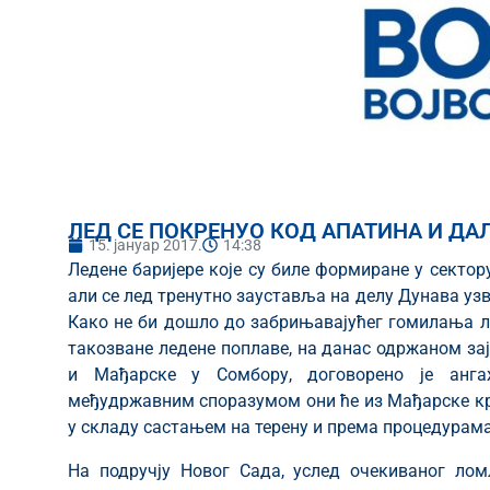
ЛЕД СЕ ПОКРЕНУО КОД АПАТИНА И Д
15. јануар 2017.
14:38
Ледене баријере које су биле формиране у сектор
али се лед тренутно зауставља на делу Дунава узв
Како не би дошло до забрињавајућег гомилања ле
такозване ледене поплаве, на данас одржаном за
и Мађарске у Сомбору, договорено је анг
међудржавним споразумом они ће из Мађарске кре
у складу састањем на терену и према процедурам
На подручју Новог Сада, услед очекиваног ло