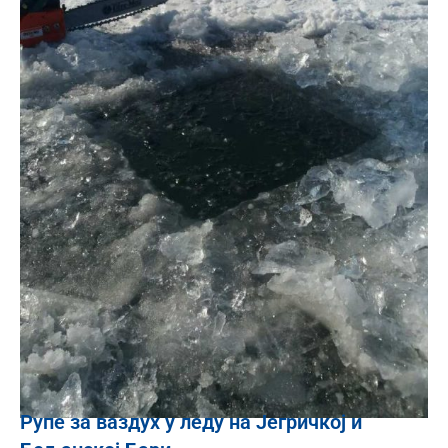
Рупе за ваздух у леду на Јегричкој и