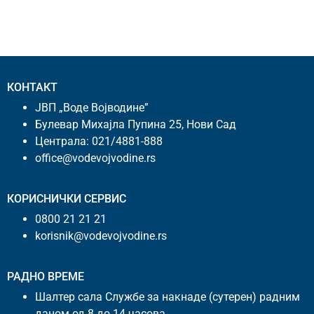
КОНТАКТ
ЈВП „Воде Војводине”
Булевар Михајла Пупина 25, Нови Сад
Централа:
021/4881-888
office@vodevojvodine.rs
КОРИСНИЧКИ СЕРВИС
0800 21 21 21
korisnik@vodevojvodine.rs
РАДНО ВРЕМЕ
Шалтер сала Службе за накнаде (сутерен) радним
даном од 8 до 14 часова