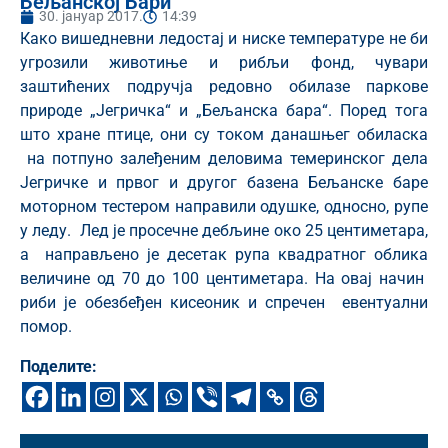
Бељанској Бари
30. јануар 2017.
14:39
Како вишедневни ледостај и ниске температуре не би
угрозили животиње и рибљи фонд, чувари
заштићених подручја редовно обилазе паркове
природе „Јегричка“ и „Бељанска бара“. Поред тога
што хране птице, они су током данашњег обиласка
на потпуно залеђеним деловима темеринског дела
Јегричке и првог и другог базена Бељанске баре
моторном тестером направили одушке, односно, рупе
у леду. Лед је просечне дебљине око 25 центиметара,
а направљено је десетак рупа квадратног облика
величине од 70 до 100 центиметара. На овај начин
риби је обезбеђен кисеоник и спречен евентуални
помор.
Поделите: