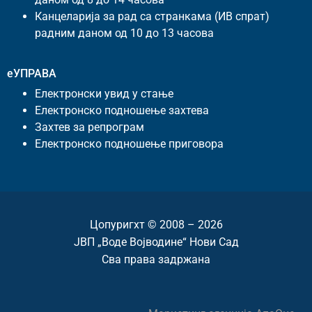
Канцеларија за рад са странкама (ИВ спрат)
радним даном од 10 до 13 часова
еУПРАВА
Електронски увид у стање
Електронско подношење захтева
Захтев за репрограм
Електронско подношење приговора
Цопyригхт © 2008 – 2026
ЈВП „Воде Војводине“ Нови Сад
Сва права задржана