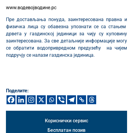
www.водевојводине.рс
Пре достављања понуда, заинтересована правна и
физичка лица су обавезна упознати се са стањем
дрвета у газдинској јединици за чију су куповину
заинтересована. За све детаљније информације могу
се обратити водопривредном предузећу на чијем
подручју се налази газдинска јединица.
Поделите:
Кориснички сервис
Бесплатан позив