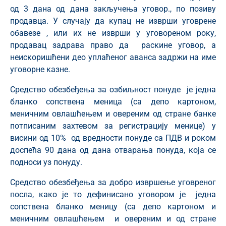
од 3 дана од дана закључења уговор., по позиву
продавца. У случају да купац не изврши уговрене
обавезе , или их не изврши у уговореном року,
продавац задрава право да раскине уговор, а
неискоришћени део уплаћеног аванса задржи на име
уговорне казне.
Средство обезбеђења за озбиљност понуде је једна
бланко сопствена меница (са депо картоном,
меничним овлашћењем и овереним од стране банке
потписаним захтевом за регистрацију менице) у
висини од 10% од вредности понуде са ПДВ и роком
доспећа 90 дана од дана отварања понуда, која се
подноси уз понуду.
Средство обезбеђења за добро извршење уговреног
посла, како је то дефинисано уговором је једна
сопствена бланко меницу (са депо картоном и
меничним овлашћењем и овереним и од стране