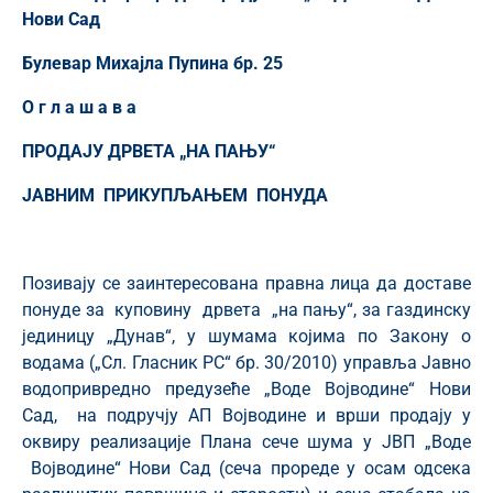
Нови Сад
Булевар Михајла Пупина бр. 25
О г л а ш а в а
ПРОДАЈУ ДРВЕТА „НА ПАЊУ“
ЈАВНИМ ПРИКУПЉАЊЕМ ПОНУДА
Позивају се заинтересована правна лица да доставе
понуде за куповину дрвета „на пању“, за газдинску
јединицу „Дунав“, у шумама којима по Закону о
водама („Сл. Гласник РС“ бр. 30/2010) управља Јавно
водопривредно предузеће „Воде Војводине“ Нови
Сад, на подручју АП Војводине и врши продају у
оквиру реализације Плана сече шума у ЈВП „Воде
Војводине“ Нови Сад (сеча прореде у осам одсека