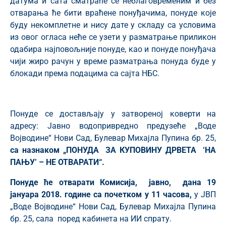
датума и сата сматраће се неблаговременим и без
отварања ће бити враћене понуђачима, понуде које
буду некомплетне и нису дате у складу са условима
из овог огласа неће се узети у разматрање приликон
одабира најповољније понуде, као и понуде понуђача
чији жиро рачун у време разматрања понуда буде у
блокади према подацима са сајта НБС.
Понуде се достављају у затвореној коверти на
адресу: Јавно водопривредно предузеће „Воде
Војводине“ Нови Сад, Булевар Михајла Пупина бр. 25,
са назнаком
„П
ОНУДА
ЗА
КУПОВИНУ ДРВЕТА ‘НА
ПАЊУ’ – НЕ ОТВАРАТИ“.
Понуд
е
ће отварати Комисија, јавно, дана 19
јануара
2018. године са почетком у 11 часова,
у ЈВП
„Воде Војводине“ Нови Сад, Булевар Михајла Пупина
бр. 25, сала поред кабинета на ИИ спрату.