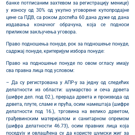
банке потписаним захтевом за регистрацију менице)
у износу од 30% од укупно уговорене купопродајне
цене са ПДВ, са роком доспећа 60 дана дуже од дана
издавања коначног обрачуна, која се подноси
приликом закључења уговора.
Право подношења понуде, рок за подношење понуде,
садржај понуде, критеријум избора понуде:
Право на подношење понуде по овом огласу имају
сва правна лица под условом:
– Да су регистрована у АПР-у за једну од следећих
делатности из области: шумарство и сеча дрвета
(шифре дел. под 02.), прерада дрвета и производа од
дрвета, плуте, сламе и прућа, осим намештаја (шифре
делатности под 16.), трговина на велико дрветом,
грађевинским материјалом и санитарном опремом
(шифра делатности 46.73), осим правних лица која
поседују и овлашћена су да користе шумски жиг за