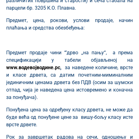
различитих површина и старости) и сеча стабала на
парцели бр. 3205 К.О. Плавна.
Предмет, цена, рокови, услови продаје, начин
плаћања и средства обезбеђења:
Предмет продаје чини “’дрво „на пању“, а према
спецификацији у табели објављеној на
www.водевојводине.рс
,
за наведене количине, врсте
и класе дрвета, са датим почетним-миминалним
јединичним ценама дрвета без ПДВ (осим за шумски
отпад, чија је наведена цена истовремено и коначна
за понуђача).
Понуђена цена за одређену класу дрвета, не може да
буде већа од понуђене цене за вишу-бољу класу исте
врсте дрвете.
Рок за завршетак радова на сечи, одношењу и