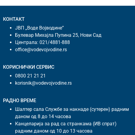
КОНТАКТ
ЈВП „Воде Војводине”
Булевар Михајла Пупина 25, Нови Сад
Централа:
021/4881-888
office@vodevojvodine.rs
КОРИСНИЧКИ СЕРВИС
0800 21 21 21
korisnik@vodevojvodine.rs
РАДНО ВРЕМЕ
Шалтер сала Службе за накнаде (сутерен) радним
даном од 8 до 14 часова
Канцеларија за рад са странкама (ИВ спрат)
радним даном од 10 до 13 часова