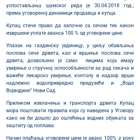
успостављању шумског реда је 30.04.2018 год.,
према уговореној динамици продавца и купца.
Купац стиче право да започне са сечом тек након
извршене уплате аванса 100 % од уговорене цене.
Улазак на газдинску јединицу, у циљу обављања
послова сече дрвета, као и вршење послова сече
дрвета, дозвољено је само лицима која имају
уверење о стручној оспособљености за рад секача и
важеће лекарско уверење, контолу и надзор врши
надлежно водопривредно предузеће и „Воде
Војводине“ Нови Сад.
Приликом извлачења и транспорта дрвета Купац
мора поштовати правила која су наведена у Уговору
како не би дошло до оштећења водних објеката за
заштиту од поплава.
Начин плаћања уговорене цене је аванс 100% ,у року