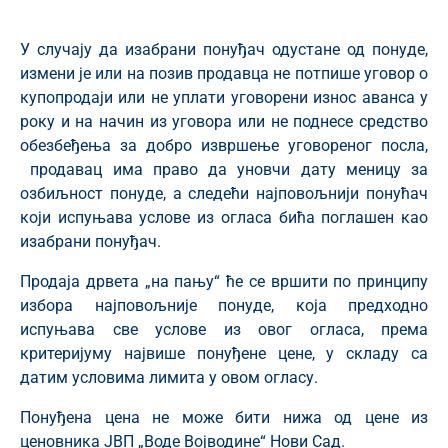
У случају да изабрани понуђач одустане од понуде,
измени је или на позив продавца не потпише уговор о
купопродаји или не уплати уговорени износ аванса у
року и на начин из уговора или не поднесе средство
обезбеђења за добро извршење уговореног посла,
продавац има право да уновчи дату меницу за
озбиљност понуде, а следећи најповољнији понућач
који испуњава услове из огласа бића поглашен као
изабрани понуђач.
Продаја дрвета „на пању“ ће се вршити по принципу
избора најповољније понуде, која предходно
испуњава све услове из овог огласа, према
критеријуму највише понуђене цене, у складу са
датим условима лимита у овом огласу.
Понуђена цена не може бити нижа од цене из
ценовника ЈВП „Воде Војводине“ Нови Сад.