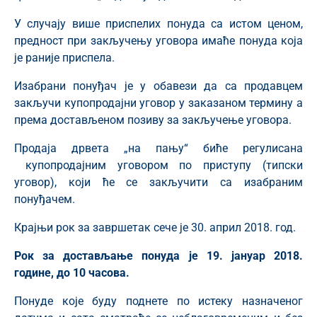
У случају више приспелих понуда са истом ценом,
предност при закључењу уговора имаће понуда која
је раније приспела.
Изабрани понуђач је у обавези да са продавцем
закључи купопродајни уговор у заказаном термину а
према достављеном позиву за закључење уговора.
Продаја дрвета „на пању“ биће регулисана
купопродајним уговором по приступу (типски
уговор), који ће се закључити са изабраним
понуђачем.
Крајњи рок за завршетак сече је 30. април 2018. год.
Рок за достављање п
онуд
а је
19
. јануар 2018
.
године
, до 10 часова.
Понуде које буду поднете по истеку назначеног