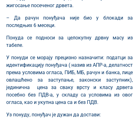
жигосање посеченог дрвета.
– Да рачун понуђача није био у блокади за
последњих 6 месеци.
Понуда се подноси за целокупну дрвну масу из
табеле.
У понуди се морају прецизно назначити: податци за
идентификацију понуђача ( назив из АПР-а, делатност
према условима огласа, ПИБ, МБ, рачун и банка, лице
овлашћено за заступање, законски заступник),
јединична цена за сваку врсту и класу дрвета
посебно без ПДВ-а, у складу са условима из овог
огласа, као и укупна цена са и без ПДВ.
Уз понуду, понуђач је дужан да достави:
Извод о регистрацији од АПР-а (може са сајта
АПР-а, и не може бити старији од месец дана)