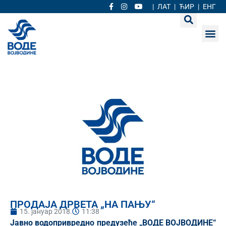
|
ЛАТ
|
ЋИР
|
ЕНГ
ПРОДАЈА ДРВЕТА „НА ПАЊУ“
15. јануар 2018.
11:38
Јавно водопривредно предузеће „
ВОДЕ ВОЈВОДИНЕ
“