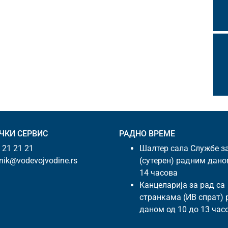
ЧКИ СЕРВИС
РАДНО ВРЕМЕ
 21 21 21
Шалтер сала Службе з
snik@vodevojvodine.rs
(сутерен) радним дано
14 часова
Канцеларија за рад са
странкама (ИВ спрат)
даном од 10 до 13 час