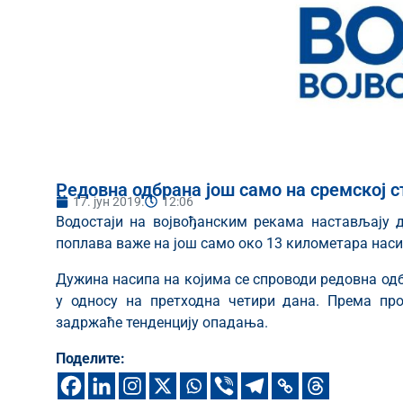
Редовна одбрана још само на сремској с
17. јун 2019.
12:06
Водостаји на војвођанским рекама настављају д
поплава важе на још само око 13 километара наси
Дужина насипа на којима се спроводи редовна од
у односу на претходна четири дана. Према про
задржаће тенденцију опадања.
Поделите: