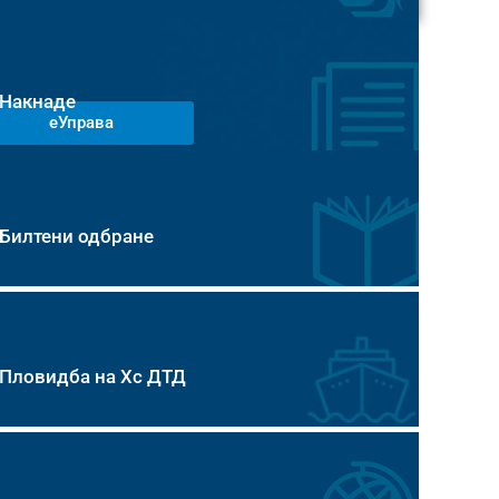
Накнаде
еУправа
Билтени одбране
Пловидба на Хс ДТД