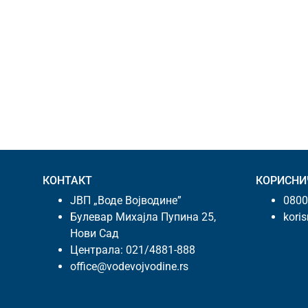
КОНТАКТ
КОРИСНИ
ЈВП „Воде Војводине”
0800
Булевар Михајла Пупина 25,
kori
Нови Сад
Централа:
021/4881-888
office@vodevojvodine.rs