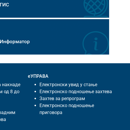
ГИС
Информатор
еУПРАВА
а накнаде
Електронски увид у стање
м од 8 до
Електронско подношење захтева
Захтев за репрограм
Електронско подношење
 радним
приговора
ова