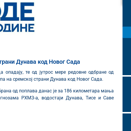
трани Дунава код Новог Сада
а опадају, те од јутрос мере редовне одбране од
па на сремској страни Дунава код Новог Сада.
брана од поплава данас је за 186 километара мања
гнозама РХМЗ-а, водостаји Дунава, Тисе и Саве