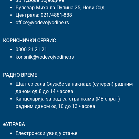
ЈВП „Воде Војводине”
Булевар Михајла Пупина 25, Нови Сад
Централа:
021/4881-888
office@vodevojvodine.rs
КОРИСНИЧКИ СЕРВИС
0800 21 21 21
korisnik@vodevojvodine.rs
РАДНО ВРЕМЕ
Шалтер сала Службе за накнаде (сутерен) радним
даном од 8 до 14 часова
Канцеларија за рад са странкама (ИВ спрат)
радним даном од 10 до 13 часова
еУПРАВА
Електронски увид у стање