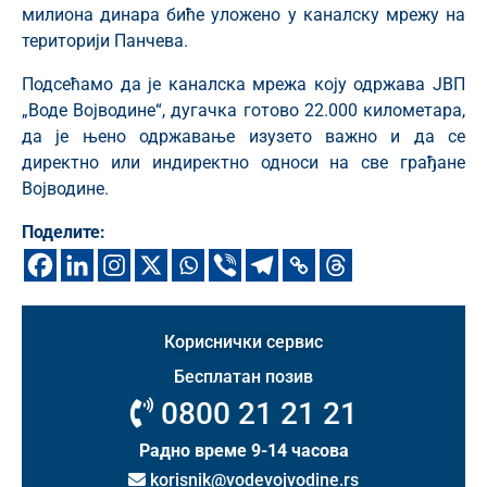
милиона динара биће уложено у каналску мрежу на
територији Панчева.
Подсећамо да је каналска мрежа коју одржава ЈВП
„Воде Војводине“, дугачка готово 22.000 километара,
да је њено одржавање изузето важно и да се
директно или индиректно односи на све грађане
Војводине.
Поделите:
Кориснички сервис
Бесплатан позив
0800 21 21 21
Радно време 9-14 часова
korisnik@vodevojvodine.rs