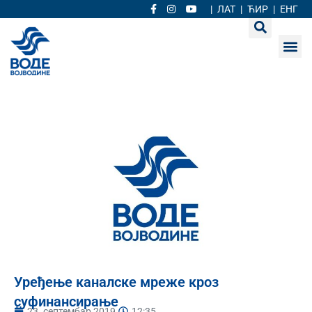
|
ЛАТ
|
ЋИР
|
ЕНГ
Уређење каналске мреже кроз
суфинансирање
23. септембар 2019.
12:35