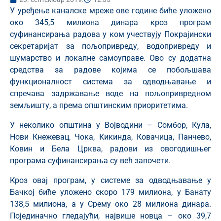
У уређење каналске мреже ове године биће уложено
око 345,5 милиона динара кроз програм
суфинансирања радова у ком учествују Покрајински
секретаријат за пољопривреду, водопривреду и
шумарство и локалне самоуправе. Ово су додатна
средства за радове којима се побољшава
функционалност система за одводњавање и
спречава задржавање воде на пољопривредном
земљишту, а према општинским приоритетима.
У неколико општина у Војводини – Сомбор, Кула,
Нови Кнежевац, Чока, Кикинда, Ковачица, Панчево,
Ковин и Бела Црква, радови из овогодишњег
програма суфинансирања су већ започети.
Кроз овај програм, у системе за одводњавање у
Бачкој биће уложено скоро 179 милиона, у Банату
138,5 милиона, а у Срему око 28 милиона динара.
Појединачно гледајући, највише новца – око 39,7