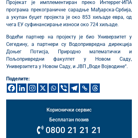
Пројекат је имплементиран преко Интеррег-ИПА
програма прекограничне сарадње Мађарска-Србија,
а укупан буџет пројекта је око 853 хиљаде евра, од
чега ЕУ суфинансирање износи око 724 хиљаде.
Водећи партнер на пројекту је био Универзитет у
Сегедину, а партнери су Водопривредна дирекција
Доњег Потисја, Природно математички и
Пољопривредни факултет у Новом Саду,
Универзитета у Новом Саду, и ЈВП „Воде Војводине“.
Поделите:
Кориснички сервис
Бесплатан позив
0800 21 21 21