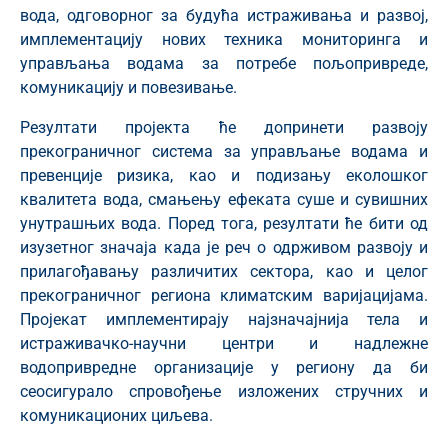
вода, одговорног за будућа истраживања и развој,
имплементацију нових техника мониторинга и
управљања водама за потребе пољопривреде,
комуникацију и повезивање.
Резултати пројекта ће допринети развоју
прекограничног система за управљање водама и
превенције ризика, као и подизању еколошког
квалитета вода, смањењу ефеката суше и сувишних
унутрашњих вода. Поред тога, резултати ће бити од
изузетног значаја када је реч о одрживом развоју и
прилагођавању различитих сектора, као и целог
прекограничног региона климатским варијацијама.
Пројекат имплементирају најзначајнија тела и
истраживачко-научни центри и надлежне
водопривредне организације у региону да би
сеосигурало спровођење изложених стручних и
комуникационих циљева.