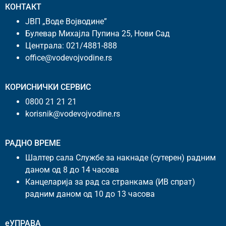
КОНТАКТ
ЈВП „Воде Војводине”
Булевар Михајла Пупина 25, Нови Сад
Централа:
021/4881-888
office@vodevojvodine.rs
КОРИСНИЧКИ СЕРВИС
0800 21 21 21
korisnik@vodevojvodine.rs
РАДНО ВРЕМЕ
Шалтер сала Службе за накнаде (сутерен) радним
даном од 8 до 14 часова
Канцеларија за рад са странкама (ИВ спрат)
радним даном од 10 до 13 часова
еУПРАВА