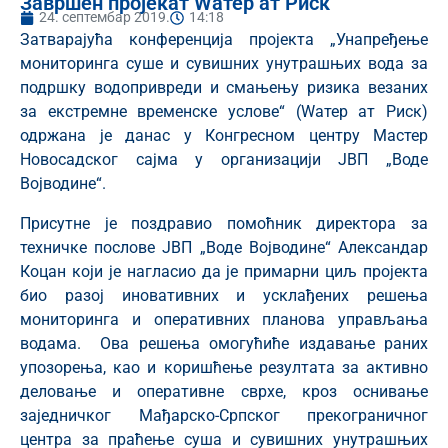
Завршен пројекат Wатер ат Риск
24. септембар 2019.
14:18
Затварајућа конференција пројекта „Унапређење
мониторинга суше и сувишних унутрашњих вода за
подршку водопривреди и смањењу ризика везаних
за екстремне временске услове“ (Wатер ат Риск)
одржана је данас у Конгресном центру Мастер
Новосадског сајма у организацији ЈВП „Воде
Војводине“.
Присутне је поздравио помоћник директора за
техничке послове ЈВП „Воде Војводине“ Александар
Коцан који је нагласио да је примарни циљ пројекта
био разој иновативних и усклађених решења
мониторинга и оперативних планова управљања
водама. Ова решења омогућиће издавање раних
упозорења, као и коришћење резултата за активно
деловање и оперативне сврхе, кроз оснивање
заједничког Мађарско-Српског прекограничног
центра за праћење суша и сувишних унутрашњих