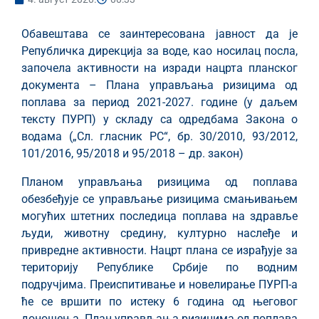
Обавештава се заинтересована јавност да је
Републичка дирекција за воде, као носилац посла,
започела активности на изради нацрта планског
документа – Плана управљања ризицима од
поплава за период 2021-2027. године (у даљем
тексту ПУРП) у складу са одредбама Закона о
водама („Сл. гласник РС“, бр. 30/2010, 93/2012,
101/2016, 95/2018 и 95/2018 – др. закон)
Планом управљања ризицима од поплава
обезбеђује се управљање ризицима смањивањем
могућих штетних последица поплава на здравље
људи, животну средину, културно наслеђе и
привредне активности. Нацрт плана се израђује за
територију Републике Србије по водним
подручјима. Преиспитивање и новелирање ПУРП-а
ће се вршити по истеку 6 година од његовог
доношења. План управљања ризицима од поплава