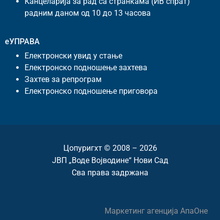
Канцеларија за рад са странкама (ИВ спрат)
радним даном од 10 до 13 часова
еУПРАВА
Електронски увид у стање
Електронско подношење захтева
Захтев за репрограм
Електронско подношење приговора
Цопyригхт © 2008 – 2026
ЈВП „Воде Војводине“ Нови Сад
Сва права задржана
Маркетинг агенција
АпаОне