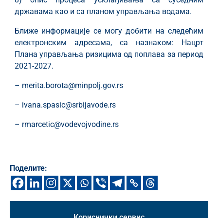
државама као и са планом управљања водама.
Ближе информације се могу добити на следећим
електронским адресама, са назнаком: Нацрт
Плана управљања ризицима од поплава за период
2021-2027.
– merita.borota@minpolj.gov.rs
– ivana.spasic@srbijavode.rs
– rmarcetic@vodevojvodine.rs
Поделите:
Кориснички сервис