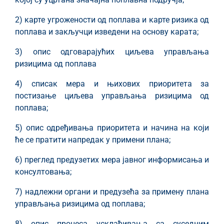
2) карте угрожености од поплава и карте ризика од
поплава и закључци изведени на основу карата;
3) опис одговарајућих циљева управљања
ризицима од поплава
4) списак мера и њихових приоритета за
постизање циљева управљања ризицима од
поплава;
5) опис одређивања приоритета и начина на који
ће се пратити напредак у примени плана;
6) преглед предузетих мера јавног информисања и
консултовања;
7) надлежни органи и предузећа за примену плана
управљања ризицима од поплава;
8) опис процеса усклађивања са суседним