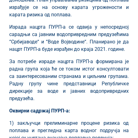
израђује се на основу карата угрожености и
карата ризика од поплава.
Израда нацрта ПУРП-а се одвија у непосредној
сарадњи са јавним водопривредним предузећима
“Србијаводе“ и “Воде Војводине“. Планирано је да
нацрт ПУРП-а буде израђен до краја 2021. године.
За потребе израде нацрта ПУРП-а формирана је
радна група која ће се током истог консултовати
са заинтересованим странама и циљним групама.
Радну групу чине представници Републичке
дирекције за воде и јавних водопривредних
предузећа.
Оквирни садржај ПУРП-а:
1) закључци прелиминарне процене ризика од
поплава и прегледна карта водног подручја на
којој су уцртана значајна поплавна подручја;