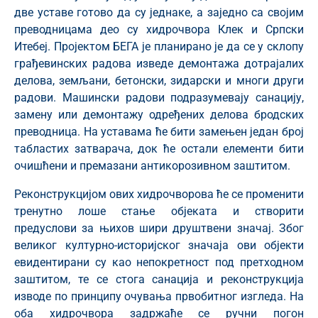
две уставе готово да су једнаке, а заједно са својим
преводницама део су хидрочвора Клек и Српски
Итебеј. Пројектом БЕГА је планирано је да се у склопу
грађевинских радова изведе демонтажа дотрајалих
делова, земљани, бетонски, зидарски и многи други
радови. Машински радови подразумевају санацију,
замену или демонтажу одређених делова бродских
преводница. На уставама ће бити замењен један број
табластих затварача, док ће остали елементи бити
очишћени и премазани антикорозивном заштитом.
Реконструкцијом ових хидрочворова ће се променити
тренутно лоше стање објеката и створити
предуслови за њихов шири друштвени значај. Због
великог културно-историјског значаја ови објекти
евидентирани су као непокретност под претходном
заштитом, те се стога санација и реконструкција
изводе по принципу очувања првобитног изгледа. На
оба хидрочвора задржаће се ручни погон