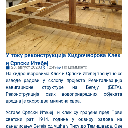
У току реконструкција Хидрочворова Клек
и Српски Итебеј
20. август 2020.
12:49
Но Цомментс
На хидрочворовима Клек и Српски Итебеј тренутно се
изводе радови у склопу пројекта Ревитализација
навигационе структуре на Бегеју (БЕГА).
Реконструкција ових водопривредних објеката
вредна је скоро два милиона евра.
Уставе Српски Итебеј и Клек су грађене пред Први
светски рат 1914. године у оквиру радова на
каналисању Бегеја од ушћа у Тису до Темишвара. Ове