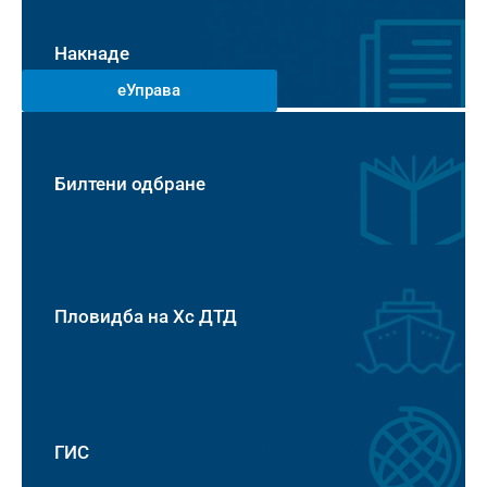
Накнаде
еУправа
Билтени одбране
Пловидба на Хс ДТД
ГИС