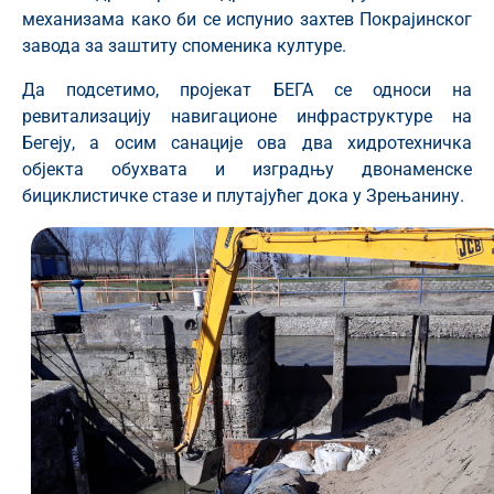
механизама како би се испунио захтев Покрајинског
завода за заштиту споменика културе.
Да подсетимо, пројекат БЕГА се односи на
ревитализацију навигационе инфраструктуре на
Бегеју, а осим санације ова два хидротехничка
објекта обухвата и изградњу двонаменске
бициклистичке стазе и плутајућег дока у Зрењанину.