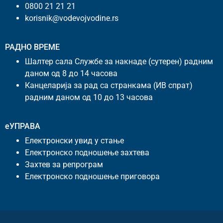
0800 21 21 21
korisnik@vodevojvodine.rs
РАДНО ВРЕМЕ
Шалтер сала Службе за накнаде (сутерен) радним
даном од 8 до 14 часова
Канцеларија за рад са странкама (ИВ спрат)
радним даном од 10 до 13 часова
еУПРАВА
Електронски увид у стање
Електронско подношење захтева
Захтев за репрограм
Електронско подношење приговора