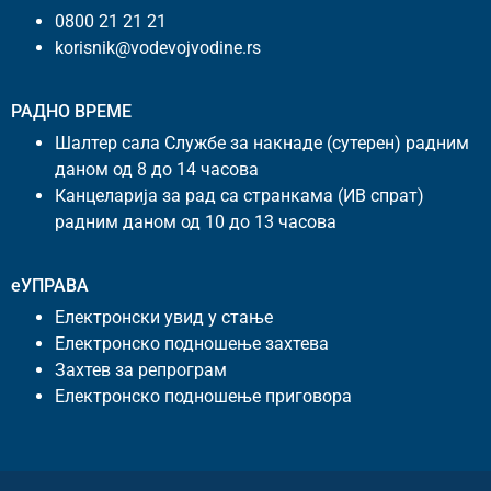
0800 21 21 21
korisnik@vodevojvodine.rs
РАДНО ВРЕМЕ
Шалтер сала Службе за накнаде (сутерен) радним
даном од 8 до 14 часова
Канцеларија за рад са странкама (ИВ спрат)
радним даном од 10 до 13 часова
еУПРАВА
Електронски увид у стање
Електронско подношење захтева
Захтев за репрограм
Електронско подношење приговора