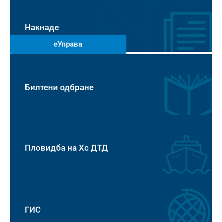
Накнаде
еУправа
Билтени одбране
Пловидба на Хс ДТД
ГИС