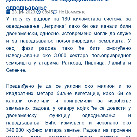
одводњавање
23. јун 2023.
08:45
Но Цомментс
У току су радови на 130 километара система за
одводњавање „Јегричка“ како би ови канали били
двонаменски, односно, истовремено могли да служе
и за наводњавање пољопривредног земљишта. У
овој фази радова тако ће бити омогућено
наводњавање око 3.000 хектара пољопривредног
земљишта у атарима Раткова, Пивница, Лалића и
Селенче.
Предвиђено је да се уклони око милион и по
квадратних метара биљне вегетације, како би се
канали очистили и припремили за извођење
земљаних радова, у оквиру којих ће се довести у
двонаменску функцију одводњавања и
наводњавања. Биће измуљено и ископано око
340.000 кубних метара земље. Радови на промени