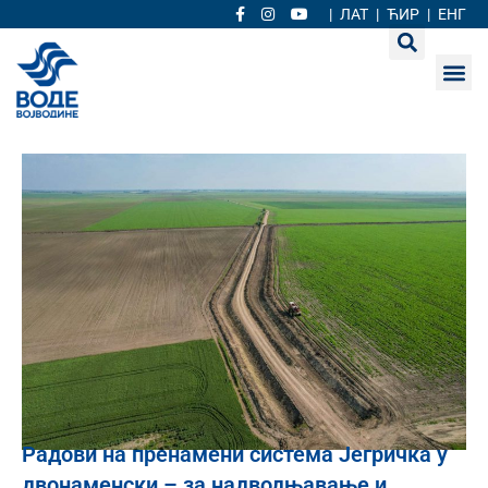
|
ЛАТ
|
ЋИР
|
ЕНГ
Радови на пренамени система Јегричка у
двонаменски – за надводњавање и