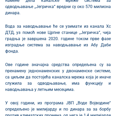
намене дела каналске мреже система за
одводњавање „Јегричка“ вредни су око 570 милиона
динара.
Вода за наводњавање ће се узимати из канала Хс
ДТД, уз помоћ нове Црпне станице „Јегричка“, чија
градња је завршена 2020. године током прве фазе
изградње система за наводњавање из Абу Даби
фонда.
Ове године значајна средства опредељена су за
пренамену једнонаменских у двонаменске системе,
са циљем да постојећа каналска мрежа која је иначе
служила за одводњавање, има функцију и
наводњавања у летњим месецима.
У овој години, из програма ЈВП „Воде Војводине“
опредељено је милијарду и по динара за за борбу
против климатских промена, од чега је 1,4 милијарде